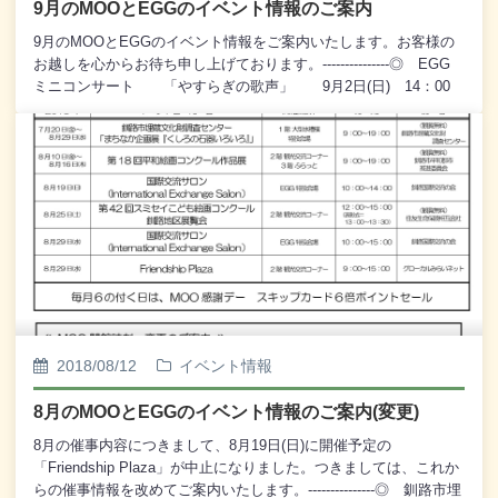
9月のMOOとEGGのイベント情報のご案内
の世界 ＊見上げてごらん夜の星を ＊大空と大地の中
で ＊釧路湿原・永遠に生きる 他
9月のMOOとEGGのイベント情報をご案内いたします。お客様の
お越しを心からお待ち申し上げております。---------------◎ EGG
ミニコンサート 「やすらぎの歌声」 9月2日(日) 14：00
～ EGG特設ステージ (観覧無料) 主催：釧路市民文化振
興財団 企画：釧路市民吹奏楽団◎ 第14回「釧路港舟漕ぎ大
会」写真コンテスト作品展 9月6日(木)～9月21日(金) 10：
00～19：00 2階 観光交流コーナー (観覧無料) 主催：釧
路港舟漕ぎ大会実行委員会◎ MOOうまいもん市 【同時開
催】 本別町つしま商店 どん菓子の実演 9月8日(土)
15：00～21：00 MOO前 エプロン広場 特設会場 主催：
MOOウォーターフロント会◎ 姉妹都市交流物産展 川連漆器
販売会 9月7日(金)～9月9日(日) (7日) 17：00～19：
00 (8日) 10：00～20：00 (9日) 10：00～16：00 1
階 大型水槽前 特設会場 主催：秋田県湯沢市、釧路市◎
国際交流サロン (International Exchange Salon) 9月23日
2018/08/12
イベント情報
(日) 11：30～14：00 EGG特設会場 主催：釧路国際交流
の会◎ 国際交流サロン (International Exchange Salon) 9
8月のMOOとEGGのイベント情報のご案内(変更)
月24日(月) 10：00～15：00 EGG特設会場 主催：釧路国
際交流の会◎ 海へ！シャチ&ザトウクジラの学校 in 釧路
8月の催事内容につきまして、8月19日(日)に開催予定の
2018 9月25日(火)～10月21日(日) 10：00～19：00 2
「Friendship Plaza」が中止になりました。つきましては、これか
階 観光交流コーナー (観覧無料) 主催：Orca.org さかまた組
らの催事情報を改めてご案内いたします。---------------◎ 釧路市埋