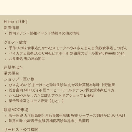
マーケットを開催します。 なお、このイベントの売上金は地
域スポーツ活動の 支援金として全額を寄付いたします。◎
国際交流サロン (International Exchange Salon) 4月28日(土)
9：00～15：00 (フォーレンダムの出港までを予定) EGG特
Home（TOP）
設会場 主催：釧路国際交流の会◎ Friendship Plaza 4月
新着情報
28日(土) 9：00～15：00 (フォーレンダムの出港までを予
館内テナント情報
イベント情報
その他の情報
定) 2階・観光交流コーナー 主催：グローカルネットみら
グルメ・飲食
い【毎月６の付く日は、MOO感謝デー スキップカード6倍ポイ
手作りの味 食事処たかつな
スモークハウス
さんまんま 魚政
食事処しつげん
ントセール】------------------------------<<本格炭火焼「MOO岸壁炉ば
ベイカフェ風車
EGG CAFE
ビアホール 釧路霧のビール園
946sweets cheri
た」今シーズンの営業のご案内>>今シーズンは5月18日(金)～10月
お食事処 鬼の居ぬ間に
31日(水)まで営業！(5月・6月／10月)17：00～21：00(7月・8月・9
月)17：00～22：00（特別営業時間）[昼営業]12:00 ～
岸壁炉ばた
16:00、 [夜営業]17:00 ～ 22:00【特別営業時間設
港の屋台
定日】7月22日(日)・29日(日)、 8月5日
ショップ・買い物
(日)・12日(日)・19日(日)、 9月8日(土)・9
ぴゅあ めいど まーけっと
珍味生珍味 おが和
銘菓昆布珍味 中野物産
日(日)※ご予約は4月1日(日)から電話:0154-23-0600で受付いたして
総合案内 MOOガイド
豆コーヒー ワールドナッツ
岡女堂本家
ピリカ
おります。※ご予約当日に18：30(7月～9月は18：00)までご来場
たんばや
おかしのたにぽん
アウトドアショップ EHAB
菓子製造室とコモノ販売【おと。】
いただける場合のみ 受付いたします。※一日にご予約いただけ
る人数には上限がございますので、ご了承ください。※お盆期間
釧路MOO市場
やお祭り開催日など、ご予約不可日もございます。 詳しくはお
塩干魚卵 カネ龍高綱
ときわ青果
生珍味 魚卵 シーフーズ釧路
かに ありあけ
電話にてお問い合わせください。［お問い合わせ先 ： 釧路河畔開
釧路の味 北匠
塩干魚卵 高橋商店
珍味昆布 川島商店
発公社 営業部営業課 電話:0154-23-0600］
サービス・公共機関