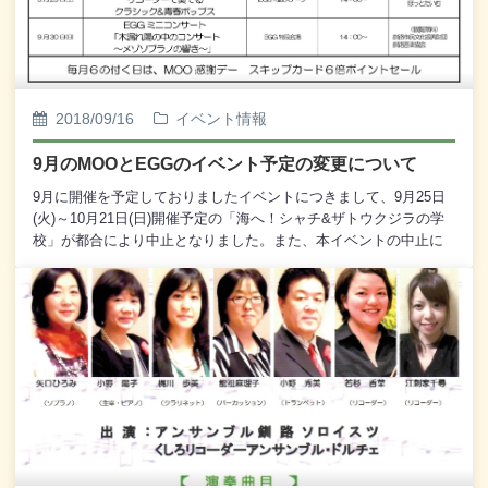
ど、ともに研鑽を積んでいらっしゃいます。深まる秋のひととき
に、お二人の共演、メゾソプラノとピアノのデュオをどうぞお楽
しみください。皆様のお越しを心からお待ち申し上げておりま
す。［出演］ 竹村 沙織 [メゾソプラノ] 駒場 久美子
[ピアノ]［プログラム］ ・エーデルワイス (ロジャース) ・夢
2018/09/16
イベント情報
みたものは (高木 東六) ・小さな空 (武満 徹) ・イヌサフ
ラン (R.シュトラウス) ・歌劇「サムソンとデリア」より
9月のMOOとEGGのイベント予定の変更について
あなたの声に私の心は開く (サン・サーンス) ・よかった (川
口 耕平) ・「坂の上の雲」より スタンドアローン (久
9月に開催を予定しておりましたイベントにつきまして、9月25日
石 譲)
(火)～10月21日(日)開催予定の「海へ！シャチ&ザトウクジラの学
校」が都合により中止となりました。また、本イベントの中止に
伴い、各イベントの開催予定に変更がございます。これからの
MOOとEGGのイベント情報を改めて発信いたします。お客様のお
越しを心からお待ち申し上げております。---------------◎ 国際交流
サロン (International Exchange Salon) 9月23日(日) 11：
30～14：00 EGG特設会場 主催：釧路国際交流の会◎ 国
際交流サロン (International Exchange Salon) 9月24日
(月) 10：00～15：00 EGG特設会場 主催：釧路国際交流
の会◎ 国際交流サロン (International Exchange Salon) 9
月27日(木) 10：00～15：00 EGG特設会場 主催：釧路国
際交流の会◎ Friendship Plaza 9月27日(木) 9：00～15：
00(予定) 2階・観光交流コーナー 主催：グローカルみらい