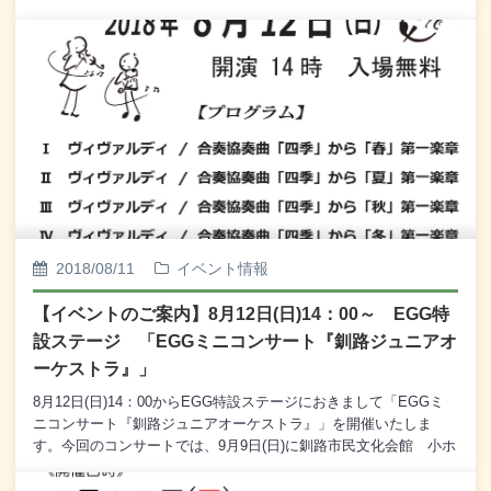
◎ 国際交流サロン (International Exchange Salon) 9月27
蔵文化財調査センター 「まちなか企画展『くしろの石器いろ
日(木) 10：00～15：00 EGG特設会場 主催：釧路国際交
いろ』」 7月20日(金)～8月29日(水) 9：00～19：00 (観覧
流の会◎ 秋のさんぽ道 2018 リコーダーで奏でる クラシ
無料) 1階 大型水槽横 特設会場 主催：釧路市埋蔵文化財
ック&青春ポップス 9月29日(土) 14：00～ EGG特設ステ
調査センター◎ 第18回平和絵画コンクール作品展 8月10日
ージ (観覧無料) 主催：ほっとたいむ◎ EGGミニコンサー
(金)～8月16日(木) 9：00～19：00 2階 観光交流コーナー・
ト 「木漏れ陽の中のコンサート ～メゾソプラノの響き
3階 ふらっと (観覧無料) 主催：釧路市平和都市推進委員会
～」 9月30日(日) 14：00～ EGG特設会場 (観覧無
◎ 国際交流サロン (International Exchange Salon) 8月19
料) 主催：釧路市民文化振興財団 企画：釧路音楽協会
日(日) 10：00～14：00 EGG特設会場 主催：釧路国際交
【毎月6の付く日は、MOO感謝デー スキップカード6倍ポイント
流の会◎ 第42回スミセイこども絵画コンクール 釧路地区展
セール】≪ MOO開館時刻 変更のご案内 ≫・9月8日(土)「釧路大
覧会 8月25日(土) 12：00～15：00 (表彰式＝13：00～
漁どんぱく」開催時は、 営業時間を20：00まで延長いたしま
13：30) 2階 観光交流コーナー (観覧無料) 主催：住友生
す。 9月8日(土) 10：00～20：00・9月24日(月・振)はMOOの
命保険相互会社◎ 国際交流サロン (International Exchange
2018/08/11
イベント情報
開館時刻が9：00となります。 ［旅客船「シルバー・シャドー」
Salon) 8月29日(水) 10：00～15：00 EGG特設会場 主
の釧路港寄港日］・9月27日(木)はMOOの開館時刻が8：00となり
催：釧路国際交流の会◎ Friendship Plaza 8月29日(水) 9：
【イベントのご案内】8月12日(日)14：00～ EGG特
ます。 ［旅客船「ダイヤモンド・プリンセス」の釧路港寄港
00～15：00 2階・観光交流コーナー 主催：グローカルみら
日］
設ステージ 「EGGミニコンサート『釧路ジュニアオ
いネット 【毎月6の付く日は、MOO感謝デー スキップカード6
倍ポイントセール】≪ MOO開館時刻 変更のご案内 ≫ ・7
ーケストラ』」
月・8月は9:00～19:00までの夏季営業時間となっておりま
8月12日(日)14：00からEGG特設ステージにおきまして「EGGミ
す。 ・8月19日(日)［旅客船「オーシャン・ドリーム」の釧
ニコンサート『釧路ジュニアオーケストラ』」を開催いたしま
路港寄港日］と8月29日(水)［旅客船「ダイヤモンド・プリンセ
す。今回のコンサートでは、9月9日(日)に釧路市民文化会館 小ホ
ス」の釧路港寄港日］は、それぞれMOOの開館時刻が8：00とな
ールにて開催される「釧路ジュニアオーケストラ 第18回定期コ
ります。
ンサート」に先立ち、ヴィヴァルディの合奏協奏曲「四季」の