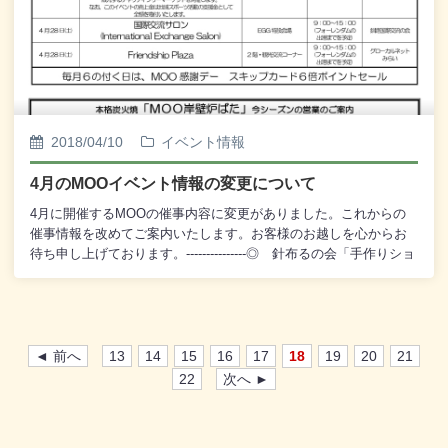
ころと魅力を紹介いたします。釧路市動物園に行く前にも、ま
た、行った後にも役に立つ、予習・復習の素材にもご利用いただ
けることと存じます。観覧は無料でございますので、どうぞ皆
様、お誘い合わせのうえ、お越しくださいませ。
2018/04/10
イベント情報
4月のMOOイベント情報の変更について
4月に開催するMOOの催事内容に変更がありました。これからの
催事情報を改めてご案内いたします。お客様のお越しを心からお
待ち申し上げております。---------------◎ 針布るの会「手作りショ
ップ」 4月15日(日)～4月16日(月) 10：00～17：00 2
階・観光交流コーナー 主催：針布るの会◎ 春だ！釧路市動
物園に行こう！2018 4月21日(土)～5月6日(日) 10：00～
19：00 2階・観光交流コーナー (観覧無料) 主催：釧路市
動物園◎ 釧路北ローターアクトクラブ 地域スポーツ振興支
◄ 前へ
13
14
15
16
17
18
19
20
21
援 第8回 チャリティフリーマーケット 4月22日(日)
22
次へ ►
10：00～14：00 2階・観光交流コーナー 主催：釧路北ロ
ーターアクトクラブ 釧路北ローターアクトクラブによ
る、 衣類や雑貨、文具などを販売する チャリティフリー