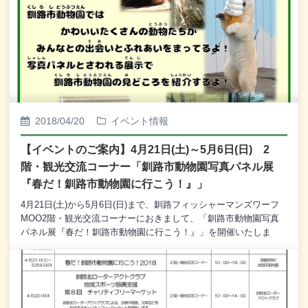
きたチャリティーフリーマーケットを、今年は「地域スポーツ振
興支援」として開催いたします。今回も釧路北ローターアクトク
ラブのメンバーが集めてきた衣類や雑貨、文具などを格安で販売
いたします。質の高い商品がお値打ち価格で販売されるとあっ
て、毎年たくさんのお客様で賑わう「チャリティフリーマーケッ
ト」です。皆様のお越しを心からお待ち申し上げております。な
お、当イベントの売上金は地域スポーツの振興のため、NPO法人
東北海道スポーツコミッションに全額寄付いたします。【当イベ
ントはMOO2階・観光交流コーナーにて開催いたします。】※
2018/04/20
イベント情報
なお、会場内は開始から大変混み合いますので、お手回り品など
には十分ご注意いただいてご利用くださいませ。
【イベントのご案内】4月21日(土)～5月6日(日) 2
階・観光交流コーナー「釧路市動物園写真パネル展
『春だ！釧路市動物園に行こう！』」
4月21日(土)から5月6日(日)まで、釧路フィッシャーマンズワーフ
MOO2階・観光交流コーナーにおきまして、「釧路市動物園写真
パネル展『春だ！釧路市動物園に行こう！』」を開催いたしま
す。会場では、写真パネルをメインに、この一年で誕生した動物
の赤ちゃんのご紹介や、普段はなかなか触ることのできない動物
たちの毛や角などに直接触れることができる“さわれる”展示などを
ご用意いたしております。国内最大級の広さを誇り、たくさんの
動物たちとの出会いとふれあいが待っている釧路市動物園の見ど