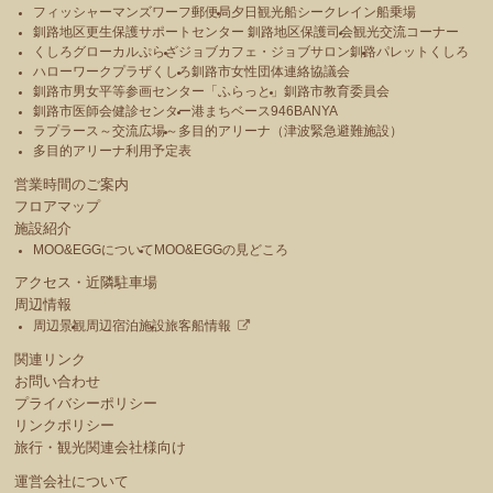
フィッシャーマンズワーフ郵便局
夕日観光船シークレイン船乗場
釧路地区更生保護サポートセンター 釧路地区保護司会
観光交流コーナー
くしろグローカルぷらざ
ジョブカフェ・ジョブサロン釧路
パレットくしろ
ハローワークプラザくしろ
釧路市女性団体連絡協議会
釧路市男女平等参画センター「ふらっと」
釧路市教育委員会
釧路市医師会健診センター
港まちベース946BANYA
ラプラース～交流広場～
多目的アリーナ（津波緊急避難施設）
多目的アリーナ利用予定表
営業時間のご案内
フロアマップ
施設紹介
MOO&EGGについて
MOO&EGGの見どころ
アクセス・近隣駐車場
周辺情報
周辺景観
周辺宿泊施設
旅客船情報
関連リンク
お問い合わせ
プライバシーポリシー
リンクポリシー
旅行・観光関連会社様向け
運営会社について