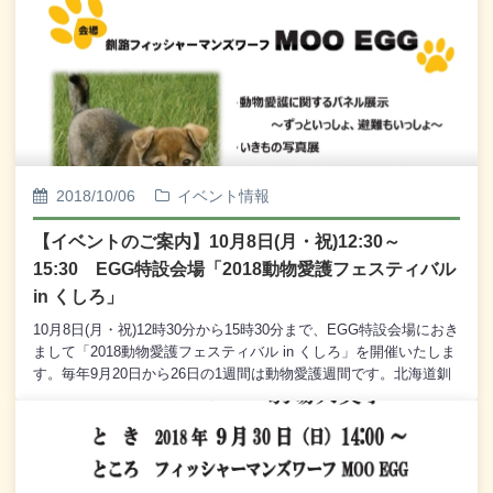
く御礼を申し上げる次第でございます。さあ、今シーズン、本日
が千秋楽、締めくくりでございます。今年の思い出作りに、本日
も「岸壁炉ばた」をぜひご利用くださいませ。
2018/10/06
イベント情報
【イベントのご案内】10月8日(月・祝)12:30～
15:30 EGG特設会場「2018動物愛護フェスティバル
in くしろ」
10月8日(月・祝)12時30分から15時30分まで、EGG特設会場におき
まして「2018動物愛護フェスティバル in くしろ」を開催いたしま
す。毎年9月20日から26日の1週間は動物愛護週間です。北海道釧
路総合振興局では例年この時期に動物愛護に関する活動を行って
おり、2015年からはEGGにて「動物愛護フェスティバル」を開催
いたしております。今年の「動物愛護フェスティバル」では、動
物愛護に関するパネル展示やいきもの写真展、動物愛護団体の活
動紹介など、動物愛護についてのさまざまな取り組みをご紹介い