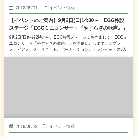
ネット◎ 秋のさんぽ道 2018 リコーダーで奏でる クラシ
2018/09/01
イベント情報
ック&青春ポップス 9月29日(土) 14：00～ EGG特設ステ
ージ (観覧無料) 主催：ほっとたいむ◎ EGGミニコンサー
【イベントのご案内】9月2日(日)14:00～ EGG特設
ト 「木漏れ陽の中のコンサート ～メゾソプラノの響き
ステージ「EGGミニコンサート『やすらぎの歌声』」
～」 9月30日(日) 14：00～ EGG特設会場 (観覧無
料) 主催：釧路市民文化振興財団 企画：釧路音楽協会
9月2日(日)午後2時から、EGG特設ステージにおきまして「EGGミ
【毎月6の付く日は、MOO感謝デー スキップカード6倍ポイント
ニコンサート『やすらぎの歌声』」を開催いたします。ソプラ
セール】≪ MOO開館時刻 変更のご案内 ≫・9月24日(月・振)は
ノ、ピアノ、クラリネット、パーカッション、トランペットの5人
MOOの開館時刻が9：00となります。 ［旅客船「シルバー・シ
編成で、釧路管内を主な舞台として活躍する「アンサンブル釧路
ャドー」の釧路港寄港日］・9月27日(木)はMOOの開館時刻が8：
ソロイスツ」のメンバーに、今回はくしろリコーダーアンサンブ
00となります。 ［旅客船「ダイヤモンド・プリンセス」の釧路
ル・ドルチェのメンバーも加わって、身近で聞きなじみのある楽
港寄港日］
曲を演奏いたします。澄みきったソプラノの歌声に、寄り添うピ
アノの響きと管楽器の音色、そして心が癒されるリコーダーの暖
かい音色が加わります。心地よい大人のアンサンブルをお楽しみ
ください。観覧は無料でございますので、どうぞ皆様、お誘い合
わせのうえ、お越しくださいませ。<<出演>> アンサンブル釧路
ソロイスツ 矢口 ひろみ (ソプラノ) 小野 陽子 (ピア
ノ) 梶川 歩美 (クラリネット) 能祖 麻理子 (パーカッ
ション) 小野 秀美 (トランペット) くしろリコーダーアン
サンブル・ドルチェ 若杉 香菜 (リコーダー) 江刺家 千
2018/08/29
イベント情報
尋 (リコーダー)<<プログラム>> ＊からまつ ＊愛
燦々 ＊春への憧れ ＊ともしび ＊アマリリス ＊星