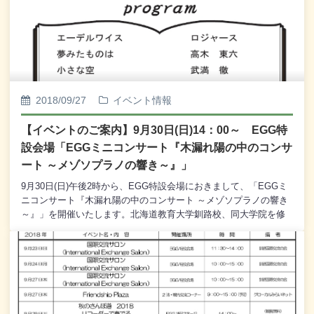
たします。また、獣医師によるペットの無料相談、犬猫の譲渡予
約会の各コーナーをご用意いたしております。どうぞ皆様、お誘
い合わせのうえ、お越しくださいませ。※なお、EGGにペットを
連れてくる際にはケージに入れていただき、 EGG内でお散歩を
させないなどのご配慮をいただければ幸いです。～開催内容～・
動物愛護に関するパネル展示 ～ずっといっしょ、避難もいっ
しょ～・いきもの写真展・獣医師によるペットの無料相談(13：00
2018/09/27
イベント情報
～15：00)・犬猫の譲渡予約会・動物愛護団体の活動紹介 など主
催：北海道釧路総合振興局共催：釧路獣医師会、釧路市、釧路
【イベントのご案内】9月30日(日)14：00～ EGG特
町 環境省釧路自然環境事務所協力：釧路アニマルレスキュ
設会場「EGGミニコンサート『木漏れ陽の中のコンサ
ーRed Heart、 ライフ、ポラリス☆はまなか、 NPO法
人 HOKKAIDO しっぽの会
ート ～メゾソプラノの響き～』」
9月30日(日)午後2時から、EGG特設会場におきまして、「EGGミ
ニコンサート『木漏れ陽の中のコンサート ～メゾソプラノの響き
～』」を開催いたします。北海道教育大学釧路校、同大学院を修
了し、釧路音楽協会会員、ノイエクレンゲ会員として、数多くの
コンサート、コンクールにて実績を重ねているメゾソプラノ・竹
村沙織さんよる独唱を、ピアノ・駒場久美子さんの伴奏でお送り
いたします。竹村さんと駒場さんは過去に「メサイア全曲演奏
会」、「ノイエクレンゲ『リーベムジーク・私の好きな歌』」、
「EGGミニコンサート」など、釧路市内にて多数の共演があるほ
か、2015年にオーストリア・ウィーンにて一緒に音楽を学ぶな