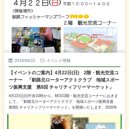
「春」、「夏」、「秋」、「冬」の第一楽章を演奏いたします。
我が街の若きアーティストたちによる演奏にどうぞご期待くださ
い。観覧は無料でございますので、どうぞ皆様、お誘い合わせの
うえ、お越しくださいませ。【出演】釧路ジュニアオーケストラ
【プログラム】１．ヴィヴァルディ／合奏協奏曲「四季」から
「春」第一楽章２．ヴィヴァルディ／合奏協奏曲「四季」から
「夏」第一楽章３．ヴィヴァルディ／合奏協奏曲「四季」から
「秋」第一楽章４．ヴィヴァルディ／合奏協奏曲「四季」から
「冬」第一楽章
2018/04/21
イベント情報
【イベントのご案内】4月22日(日) 2階・観光交流コ
ーナー 「釧路北ローターアクトクラブ 地域スポー
ツ振興支援 第8回 チャリティフリーマーケット」
4月22日(日)午前10時から、MOO2階・観光交流コーナーにおきま
して、「釧路北ローターアクトクラブ 地域スポーツ振興支援
第8回 チャリティフリーマーケット」を開催いたします。2020年
には東京でオリンピック・パラリンピック大会が開催されます。
釧路北ローターアクトクラブでは、釧路においても青少年のスポ
ーツ振興を支援したいと考えております。そこで、毎年開催して