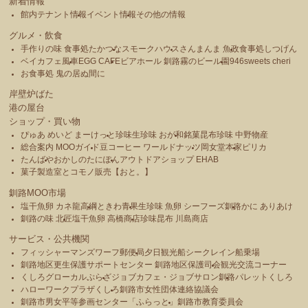
新着情報
館内テナント情報
イベント情報
その他の情報
グルメ・飲食
手作りの味 食事処たかつな
スモークハウス
さんまんま 魚政
食事処しつげん
ベイカフェ風車
EGG CAFE
ビアホール 釧路霧のビール園
946sweets cheri
お食事処 鬼の居ぬ間に
岸壁炉ばた
港の屋台
ショップ・買い物
ぴゅあ めいど まーけっと
珍味生珍味 おが和
銘菓昆布珍味 中野物産
総合案内 MOOガイド
豆コーヒー ワールドナッツ
岡女堂本家
ピリカ
たんばや
おかしのたにぽん
アウトドアショップ EHAB
菓子製造室とコモノ販売【おと。】
釧路MOO市場
塩干魚卵 カネ龍高綱
ときわ青果
生珍味 魚卵 シーフーズ釧路
かに ありあけ
釧路の味 北匠
塩干魚卵 高橋商店
珍味昆布 川島商店
サービス・公共機関
フィッシャーマンズワーフ郵便局
夕日観光船シークレイン船乗場
釧路地区更生保護サポートセンター 釧路地区保護司会
観光交流コーナー
くしろグローカルぷらざ
ジョブカフェ・ジョブサロン釧路
パレットくしろ
ハローワークプラザくしろ
釧路市女性団体連絡協議会
釧路市男女平等参画センター「ふらっと」
釧路市教育委員会