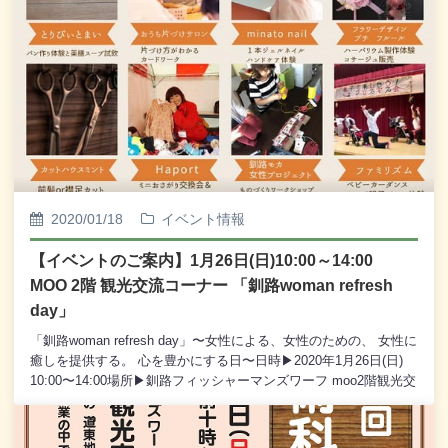
2020/01/18
イベント情報
【イベントのご案内】1月26日(日)10:00～14:00
MOO 2階 観光交流コーナー 「釧路woman refresh
day」
「釧路woman refresh day」 〜女性による、女性のための、 女性に
癒しを提供する。 心を豊かにする日〜 日時▶︎2020年1月26日(日)
10:00〜14:00 場所▶︎釧路フィッシャーマンズワーフ moo2階観光交
流コーナー (入場無料)主催▶︎MOKA\'Sスクール卒業生４期 女性の
癒しにスポットを当てて企画したイベントです。 ワンコイン500円
でリフレッシュ体験できる ブースを各種ご用意しました。 リフレ