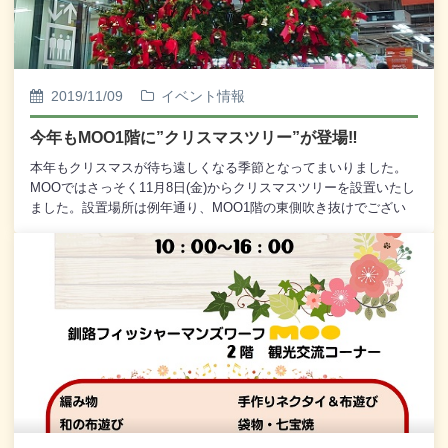
2019/11/09
イベント情報
今年もMOO1階に”クリスマスツリー”が登場‼
本年もクリスマスが待ち遠しくなる季節となってまいりました。
MOOではさっそく11月8日(金)からクリスマスツリーを設置いたし
ました。設置場所は例年通り、MOO1階の東側吹き抜けでござい
ます。クリスマスツリーは12月25日(水)まで設置しております。
MOOにお越しの際にはぜひご覧くださいませ。※ なお、毎年恒
例の「クリスマスツリーリボン当てクイズ」は 12月1日(日)か
ら開催いたします。 今年も、MOOクリスマスツリーに飾って
あるリボンの数を ピッタリ当てたお客様に「温泉ペア宿泊
券」をプレゼント いたします。 詳しくは11月下旬に改め
てお知らせいたします。 今年もたくさんの皆様のご応募を心
からお待ち申し上げております。