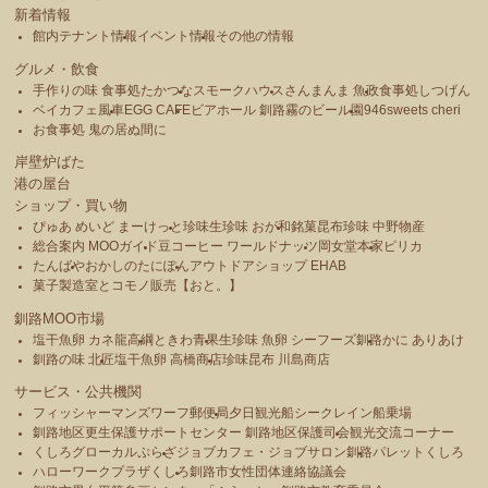
新着情報
館内テナント情報
イベント情報
その他の情報
グルメ・飲食
手作りの味 食事処たかつな
スモークハウス
さんまんま 魚政
食事処しつげん
ベイカフェ風車
EGG CAFE
ビアホール 釧路霧のビール園
946sweets cheri
お食事処 鬼の居ぬ間に
岸壁炉ばた
港の屋台
ショップ・買い物
ぴゅあ めいど まーけっと
珍味生珍味 おが和
銘菓昆布珍味 中野物産
総合案内 MOOガイド
豆コーヒー ワールドナッツ
岡女堂本家
ピリカ
たんばや
おかしのたにぽん
アウトドアショップ EHAB
菓子製造室とコモノ販売【おと。】
釧路MOO市場
塩干魚卵 カネ龍高綱
ときわ青果
生珍味 魚卵 シーフーズ釧路
かに ありあけ
釧路の味 北匠
塩干魚卵 高橋商店
珍味昆布 川島商店
サービス・公共機関
フィッシャーマンズワーフ郵便局
夕日観光船シークレイン船乗場
釧路地区更生保護サポートセンター 釧路地区保護司会
観光交流コーナー
くしろグローカルぷらざ
ジョブカフェ・ジョブサロン釧路
パレットくしろ
ハローワークプラザくしろ
釧路市女性団体連絡協議会