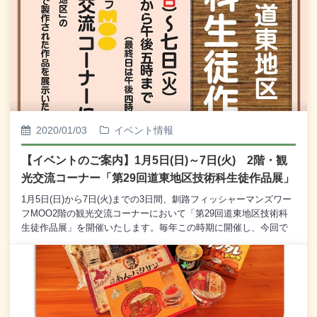
ッシュできる１日にして欲しいと思います。 カラダを動かしてリ
フレッシュするステージ！ パン作りとスープ試食で身体の中から
癒しを。 健康美容成分ご存知ですか？？美容知識も豊かに。 ネイ
ルやハーバリウム製作体験など幅広く揃えています。 ヘアーセッ
トもブース追加されました！！ 少しでもママたちがリフレッシュ
できるようお手伝いのスタッフが数名ではありますが、キッズス
ペースにおります。お困りのことなどございましたら、お気軽に
お問い合わせください。各ブースの紹介は随時更新いたします。
お楽しみに！！
2020/01/03
イベント情報
【イベントのご案内】1月5日(日)～7日(火) 2階・観
光交流コーナー「第29回道東地区技術科生徒作品展」
1月5日(日)から7日(火)までの3日間、釧路フィッシャーマンズワー
フMOO2階の観光交流コーナーにおいて「第29回道東地区技術科
生徒作品展」を開催いたします。毎年この時期に開催し、今回で
29回目となる「道東地区技術科生徒作品展」では、道東地区の中
学校の技術科で製作した木工や金属加工などの作品を展示し、ご
来場の皆様にご覧いただいております。今回もデザインや仕上げ
の細かい部分に創意と工夫、製作への集中力や苦労が見られる作
品を多数展示しております。ぜひ展示作品をご覧いただき、その
できばえや学校ごとの教材の特徴といった、技術科への理解を深