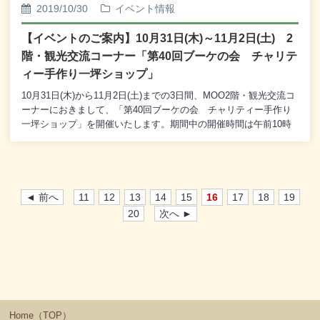
2019/10/30
イベント情報
【イベントのご案内】10月31日(木)～11月2日(土) 2
階・観光交流コーナー「第40回ブーケの会 チャリテ
ィー手作り一坪ショップ」
10月31日(木)から11月2日(土)までの3日間、MOO2階・観光交流コ
ーナーにおきまして、「第40回ブーケの会 チャリティー手作り
一坪ショップ」を開催いたします。期間中の開催時間は午前10時
から午後4時までとなっております。皆様どうぞお誘いあわせのう
えご来場くださいませ。
◄ 前へ
11
12
13
14
15
16
17
18
19
20
次へ ►
Home（TOP）