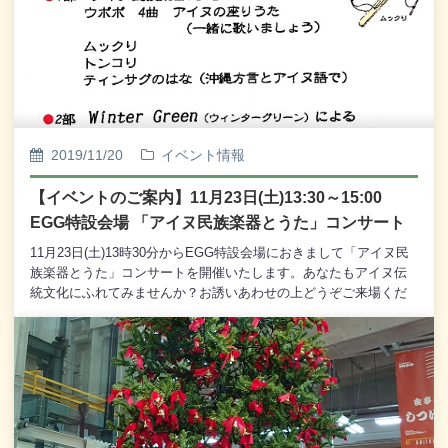
す。＜応募方法＞1．MOO店内で500円以上のお買い物をして応募
用紙をGET！ ↓2．さらにお買い物額500円ごとにMOO館内
各店舗でスタンプを 押してもらおう！ ↓3．スタンプを3
つ集めたら応募できます。 応募用紙にリボンの数、連絡先など
を記入して 応募箱に入れてください。応募用紙のお渡しは12月
1日(日)からとなりますので、ご了承くださいませ。もちろん、12
月1日よりも早くにリボンの数を数えておいても良いのですよ。皆
様のご応募を心からお待ち申し上げております。 ※ 当選発
2019/11/20
イベント情報
表は12月28日(土)よりMOOガイドに掲示するとともに、
当選者ご本人様にお電話にて通知いたします。 ※ お客様が
【イベントのご案内】11月23日(土)13:30～15:00
応募用紙にお書きいただいた個人情報は このクイズの当
EGG特設会場 「アイヌ民族楽器とうた」コンサート
選通知および当選発表以外には使用いたしません。 ま
た、当選発表の際には個人を特定できないよう、細心の注意
11月23日(土)13時30分からEGG特設会場におきまして「アイヌ民
を はらって発表いたします。
族楽器とうた」コンサートを開催いたします。あなたもアイヌ伝
統文化にふれてみませんか？お誘いあわせの上どうぞご来場くだ
さいませ。