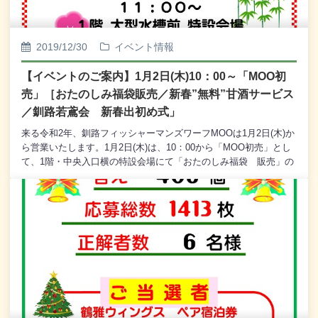
さいね。 大吉 1本：福袋アップグレードセット(5,000
円相当) 中吉 3本：福袋アップグレードセット(3,000円
相当) 小吉 5本：福袋アップグレードセット(2,000円相
2019/12/30
イベント情報
当) 吉 21本： カニ味ラーメン(5食入) (1,000円相当)
たいへんお買い得な「MOOおたのしみ福袋」で、新年を楽しく明
【イベントのご案内】1月2日(木)10：00～「MOO初
るくお迎えいただきたいと存じます。どうぞ皆様、1月2日(木)10：
売」［おたのしみ福袋販売／新春”無料”甘酒サービス
00からのMOO初売にお越しくださいませ。
／釧路若鳶会 新春出初め式」
来る令和2年、釧路フィッシャーマンズワーフMOOは1月2日(木)か
ら営業いたします。1月2日(木)は、10：00から「MOO初売」とし
て、1階・中央入口横の特設会場にて「おたのしみ福袋 販売」の
ほか、各店舗にて福袋の販売を行います。また、11：00からは1
階・大型水槽前の特設会場におきまして「新春“無料”甘酒サービ
ス」を行います。外の寒さを温かい甘酒で癒し、皆様とともに心
も温かく新年をお祝いいたしましょう。さらに、12：00からは、
MOO1階・中央エレベーター前に特設会場を設け、恒例の「釧路
若鳶会 新春出初め式」を開催いたします。釧路若鳶会の皆さん
による「木遣り歌」と「まとい振り」、そして豪快で華麗な「は
しご乗り」の妙技で、楽しく威勢の良い新年を皆さんとともに楽
しみましょう。1月2日(木)のMOO初売に皆様のお越しを心からお
待ち申し上げております。