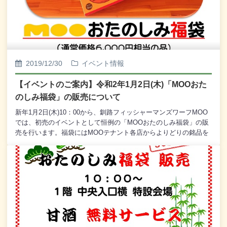
め、関心を持っていただければ幸いです。観覧は無料でございま
すので、どうぞ皆様、お誘いあわせのうえ、お越しくださいま
せ。
2019/12/30
イベント情報
【イベントのご案内】令和2年1月2日(木)「MOOおた
のしみ福袋」の販売について
新年1月2日(木)10：00から、釧路フィッシャーマンズワーフMOO
では、初売のイベントとして恒例の「MOOおたのしみ福袋」の販
売を行います。福袋にはMOOテナント各店からよりどりの銘品を
揃え、通常価格6,000円相当の品を、なっなんと！3,000円(税込)の
お買い得価格でご用意いたします。 ※ なお、福袋は30袋限定と
なっております。お一人様1袋とさせて頂き、 完売次第終了とな
りますので、なにとぞご了承くださいませ。また、お買い上げい
ただいたお客様への「おたのしみ特典」といたしまして、空くじ
なしの「おみくじ」を引いていただきます。おみくじにはそれぞ
れ「大吉」「中吉」「小吉」「吉」があり、以下の特典をご用意
しております。仮に大吉が当たると3,000円で中身が11,000円相当
の福袋にパワーアップいたしますよ。是非とも大吉を狙ってくだ