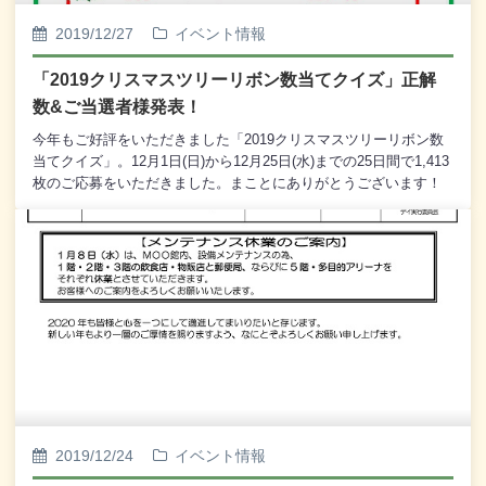
2019/12/27
イベント情報
「2019クリスマスツリーリボン数当てクイズ」正解
数&ご当選者様発表！
今年もご好評をいただきました「2019クリスマスツリーリボン数
当てクイズ」。12月1日(日)から12月25日(水)までの25日間で1,413
枚のご応募をいただきました。まことにありがとうございます！
さて、肝心の正解、クリスマスツリーに飾られていたリボンの数
はいくつだったでしょう・・・。正解は・・・ ↓ ↓ ↓ ↓
↓「408個」でした！！！ご応募いただいたお客様、いかがでしょ
う？当たっていましたか？今回見事ピッタリの正解者数は6名様で
した。そして、その中から厳正な抽選の結果、見事「鶴賀ウィン
グス ペア宿泊券」を当選された幸運なお客様は・・・釧路市の
えんどう様釧路市のいとう様釧路市のたむら様以上の3名様でござ
います。なお、当選されたお客様にはすでに直接ご連絡をいたし
ております。今年もたくさんのご応募をいただき、まことにあり
がとうございました。
2019/12/24
イベント情報