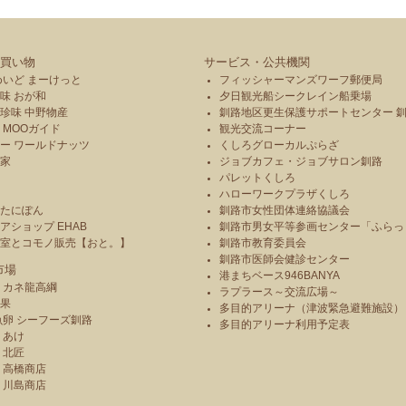
買い物
サービス・公共機関
めいど まーけっと
フィッシャーマンズワーフ郵便局
味 おが和
夕日観光船シークレイン船乗場
珍味 中野物産
釧路地区更生保護サポートセンター 
 MOOガイド
観光交流コーナー
ー ワールドナッツ
くしろグローカルぷらざ
本家
ジョブカフェ・ジョブサロン釧路
パレットくしろ
や
ハローワークプラザくしろ
のたにぽん
釧路市女性団体連絡協議会
アショップ EHAB
釧路市男女平等参画センター「ふらっ
造室とコモノ販売【おと。】
釧路市教育委員会
釧路市医師会健診センター
市場
港まちベース946BANYA
 カネ龍高綱
ラプラース～交流広場～
青果
多目的アリーナ（津波緊急避難施設）
魚卵 シーフーズ釧路
多目的アリーナ利用予定表
りあけ
 北匠
 高橋商店
 川島商店