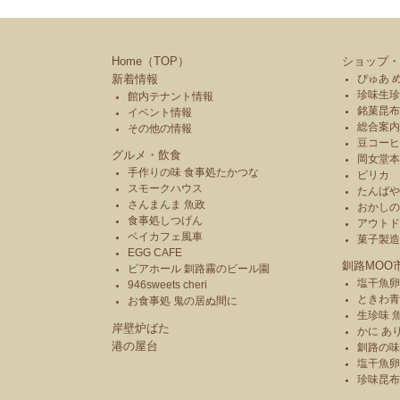
Home（TOP）
ショップ・
新着情報
ぴゅあ 
珍味生珍
館内テナント情報
銘菓昆布
イベント情報
総合案内
その他の情報
豆コーヒ
グルメ・飲食
岡女堂
手作りの味 食事処たかつな
ピリカ
スモークハウス
たんば
さんまんま 魚政
おかし
食事処しつげん
アウトド
ベイカフェ風車
菓子製
EGG CAFE
釧路MOO
ビアホール 釧路霧のビール園
塩干魚卵
946sweets cheri
ときわ
お食事処 鬼の居ぬ間に
生珍味 
岸壁炉ばた
かに あ
港の屋台
釧路の味
塩干魚卵
珍味昆布