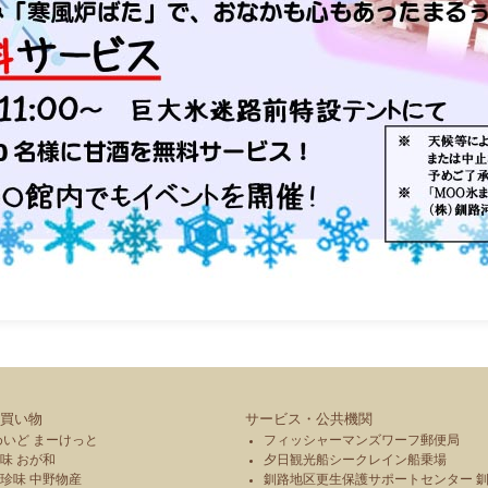
買い物
サービス・公共機関
めいど まーけっと
フィッシャーマンズワーフ郵便局
味 おが和
夕日観光船シークレイン船乗場
珍味 中野物産
釧路地区更生保護サポートセンター 