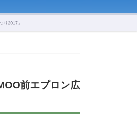
つり2017」
 MOO前エプロン広