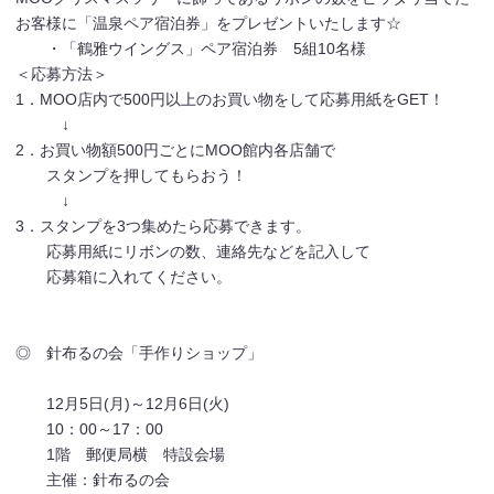
お客様に「温泉ペア宿泊券」をプレゼントいたします☆
・「鶴雅ウイングス」ペア宿泊券 5組10名様
＜応募方法＞
1．MOO店内で500円以上のお買い物をして応募用紙をGET！
↓
2．お買い物額500円ごとにMOO館内各店舗で
スタンプを押してもらおう！
↓
3．スタンプを3つ集めたら応募できます。
応募用紙にリボンの数、連絡先などを記入して
応募箱に入れてください。
◎ 針布るの会「手作りショップ」
12月5日(月)～12月6日(火)
10：00～17：00
1階 郵便局横 特設会場
主催：針布るの会