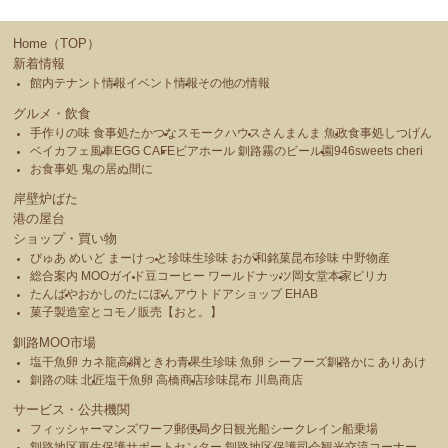
Home（TOP）
新着情報
館内テナント情報
イベント情報
その他の情報
グルメ・飲食
手作りの味 食事処たかつな
スモークハウス
さんまんま 魚政
食事処しつげん
ベイカフェ風車
EGG CAFE
ビアホール 釧路霧のビール園
946sweets cheri
お食事処 鬼の居ぬ間に
岸壁炉ばた
港の屋台
ショップ・買い物
ぴゅあ めいど まーけっと
珍味生珍味 おが和
銘菓昆布珍味 中野物産
総合案内 MOOガイド
豆コーヒー ワールドナッツ
岡女堂本家
ピリカ
たんばや
おかしのたにぽん
アウトドアショップ EHAB
菓子製造室とコモノ販売【おと。】
釧路MOO市場
塩干魚卵 カネ龍高綱
ときわ青果
生珍味 魚卵 シーフーズ釧路
かに ありあけ
釧路の味 北匠
塩干魚卵 高橋商店
珍味昆布 川島商店
サービス・公共機関
フィッシャーマンズワーフ郵便局
夕日観光船シークレイン船乗場
釧路地区更生保護サポートセンター 釧路地区保護司会
観光交流コーナー