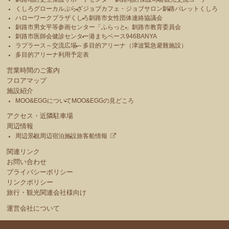
くしろグローカルぷらざ
ジョブカフェ・ジョブサロン釧路
パレットくしろ
ハローワークプラザくしろ
釧路市女性団体連絡協議会
釧路市男女平等参画センター「ふらっと」
釧路市教育委員会
釧路市医師会健診センター
港まちベース946BANYA
ラプラース～交流広場～
多目的アリーナ（津波緊急避難施設）
多目的アリーナ利用予定表
営業時間のご案内
フロアマップ
施設紹介
MOO&EGGについて
MOO&EGGの見どころ
アクセス・近隣駐車場
周辺情報
周辺景観
周辺宿泊施設
旅客船情報
関連リンク
お問い合わせ
プライバシーポリシー
リンクポリシー
旅行・観光関連会社様向け
運営会社について