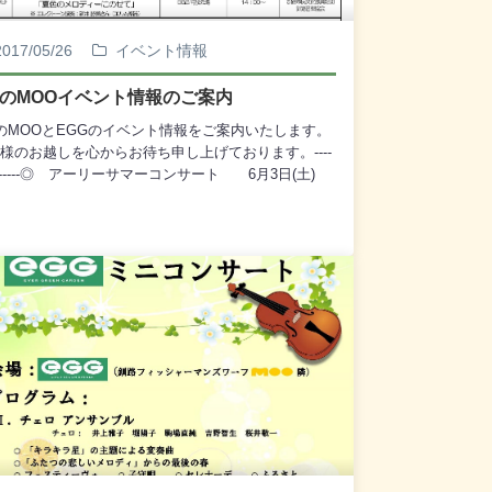
23日(日) 13：30～ (観覧無料) EGG特設
ージ 主催：フラメンコロッサス◎ MOO28周
2017 MOO誕生祭 7月28日(金)～7月30日
2017/05/26
イベント情報
) (28日)12：00～17：00 (29日)10：00
7：00 (30日)10：00～15：00 MOO前 エ
月のMOOイベント情報のご案内
ロン広場 特設会場 主催：MOOウォーターフロン
のMOOとEGGのイベント情報をご案内いたします。
 国際交流サロン(International Exchange
様のお越しを心からお待ち申し上げております。----
lon) 7月28日(金) 8：00～13：00 (ダイヤモン
---------◎ アーリーサマーコンサート 6月3日(土)
プリンセスの出港までを予定) EGG特設会
：00～ (観覧無料) EGG特設会場 主催：
 主催：釧路国際交流の会◎ 釧路短期大学
♪Luce(ラ・ルーチェ) ※ 歌とピアノ＋音のユニッ
トーンチャイムの演奏と小さなオペレッタ
a♪Luceによる、 チェロ、フルート、ピアノと
しろに生まれた桃太郎』」 7月29日(土) 14：00
のコンサート◎ 2017 歯の健康フェア 6月4日
5：00 (観覧無料) EGG特設ステージ 主
) 10：00～15：00 (利用無料) 3階 特設会場／
：釧路短期大学◎ 野外いけ「場にいける」 7月
階 観光交流コーナー 主催：釧路歯科医師会◎
日(日) 9：00～14：00 EGG／EGG前エプロン
Gミニコンサート「やすらぎの歌声」 6月4日(日)
催：草月流北海道支部釧路会 ※ 生け花の大作
：00～ (観覧無料) EGG特設ステージ 主
作と展示 【毎月6の付く日は、MOO感謝デー スキ
：釧路市民文化振興財団 企画：釧路市民吹奏楽
カード6倍ポイントセール】 【MOO営業時間 変更
 ※ アンサンブル釧路ソロイスツによる、 セ
案内】・ 7・8月は、9：00開店の夏季営業期間に変
クラシックのアンサンブル・コンサート◎ 針布る
なります。・ なお、旅客船「ダイヤモンド・プリン
「手作りショップ」 6月5日(月)～6月6日(火)
」寄港日(7月15日・28日)は、 MOOは8：00開館
：00～17：00 2階 観光交流コーナー 主催：
ります。・ また、7月28日(金)・29日(土)「霧フェス
るの会◎ 第15回 手しごと市場 6月25日(日)
バル」開催時は、 営業時間が20：00までとなりま