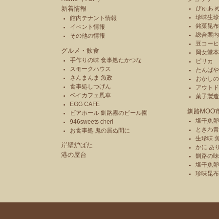
新着情報
ぴゅあ 
珍味生珍
館内テナント情報
銘菓昆布
イベント情報
総合案内
その他の情報
豆コーヒ
グルメ・飲食
岡女堂
手作りの味 食事処たかつな
ピリカ
スモークハウス
たんば
さんまんま 魚政
おかし
食事処しつげん
アウトド
ベイカフェ風車
菓子製
EGG CAFE
釧路MOO
ビアホール 釧路霧のビール園
塩干魚卵
946sweets cheri
ときわ
お食事処 鬼の居ぬ間に
生珍味 
岸壁炉ばた
かに あ
港の屋台
釧路の味
塩干魚卵
珍味昆布