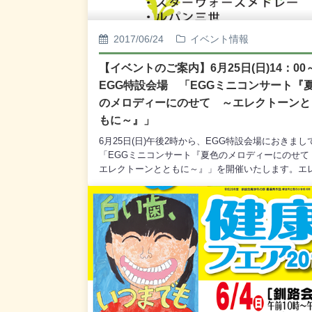
スタルジック・エア&ジーグ 他
2017/06/24
イベント情報
【イベントのご案内】6月25日(日)14：0
EGG特設会場 「EGGミニコンサート『
のメロディーにのせて ～エレクトーンと
もに～』」
6月25日(日)午後2時から、EGG特設会場におきまし
「EGGミニコンサート『夏色のメロディーにのせて
エレクトーンとともに～』」を開催いたします。エ
トーン奏者の新井詠美さんによる、華やかでダイナ
クなエレクトーンの演奏をどうぞお楽しみください
覧は無料でございます。どうぞ皆様お誘いあわせの
ご来場くださいませ。【演奏】新井 詠美（エレク
ン奏者・エルム楽器講師）【プログラム】・カノン
ク・スターウォーズメドレー・ルパン三世・宇宙戦
YAMATO・美女と野獣メドレー・恋・威風堂々第1