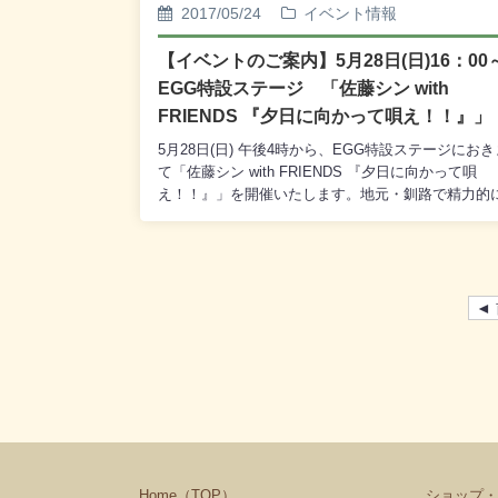
アター」を、午後1時からは「ポスターコンクール
2017/05/24
イベント情報
彰式」を行います。毎年6月4日から10日までは「歯
の健康週間」となっております。どうぞこの機会に
【イベントのご案内】5月28日(日)16：0
「2017 歯の健康フェア」をご利用くださいませ。
EGG特設ステージ 「佐藤シン with
のご来場を心からお待ち申し上げております。
FRIENDS 『夕日に向かって唄え！！』」
5月28日(日) 午後4時から、EGG特設ステージにお
て「佐藤シン with FRIENDS 『夕日に向かって唄
え！！』」を開催いたします。地元・釧路で精力的
楽活動を行っているシンガーソングライター・佐藤
さんが彼の仲間たちとともに、力強くて心に響く歌
テージを披露します。開演は午後4時。タイトル通
の“夕日に向かって”歌う、佐藤シンさんのライブに
ぞご期待ください。観覧は無料でございますので、
◄
ぞ皆様お誘いあわせのうえご来場くださいませ。【
ンサートは午後4時の開演となります。】
Home（TOP）
ショップ・