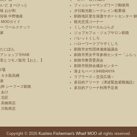
ィスンチェック、オーラリーディング、フラワーエッセ
めいど まーけっと
フィッシャーマンズワーフ郵便局
ンス、 マニキュア、ジェルネイル、眉のお手入れ、
味 おが和
夕日観光船シークレイン船乗場
ポイントメイクアドバイス、 アロマセラピー(ハンド
珍味 中野物産
釧路地区更生保護サポートセンター 
＆ネックトリートメント) ≪販売≫ ハーブテ
 MOOガイド
観光交流コーナー
ィー、アロマ、アクセサリーなどの雑貨いろいろ ［5
ー ワールドナッツ
くしろグローカルぷらざ
月27日(土)のみ］ ラストーンセラピー、オーラソー
本家
ジョブカフェ・ジョブサロン釧路
マ、センセーショナルカラーセラピー、 タルトなど
パレットくしろ
や
ハローワークプラザくしろ
の焼き菓子販売他
のたにぽん
釧路市女性団体連絡協議会
アショップ EHAB
釧路市男女平等参画センター「ふらっ
造室とコモノ販売【おと。】
釧路市教育委員会
釧路市医師会健診センター
市場
港まちベース946BANYA
 カネ龍高綱
ラプラース～交流広場～
青果
多目的アリーナ（津波緊急避難施設）
魚卵 シーフーズ釧路
多目的アリーナ利用予定表
りあけ
 北匠
 高橋商店
 川島商店
Copyright © 2026
Kushiro Fisherman's Wharf MOO
all rights reserved.