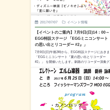
2017/07/07
イベント情報
【イベントのご案内】7月9日(日)14：0
EGG特設ステージ 「EGGミニコンサート
の思い出とリコーダー #2』」
7月9日(日)午後2時から、EGG特設ステージにおき
「EGGミニコンサート『夏の思い出とリコーダー
#2』」 を開催いたします。釧路のリコーダー演奏グ
プで、リコーダー演奏の全国大会への出場経験もあ
「リコ☆リコ☆リコーダー釧路」の皆さんによる、
かなリコーダーの演奏をどうぞお楽しみください。
は無料でございます。どうぞ皆様お誘いあわせの上
来場くださいませ。【出演】リコ☆リコ☆リコーダ
路【プログラム】・映画『サウンド・オブ・ミュー
ク』より 「ドレミの歌」・ディズニー映画『ピノ
オ」より 「星に願いを」・リコーダー四重奏のた
の 「ずいずいずっころばし」・函館の女（ひと）