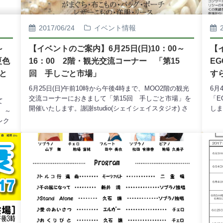
リコ
ガサ
(月
2017/06/24
イベント情報
コ
交流サ
0～
【イベントのご案内】6月25日(日)10：00～
【
(土
夏色
16：00 2階・観光交流コーナー 「第15
E
港
と
回 手しごと市場」
す
流の
Co
6月25日(日)午前10時から午後4時まで、MOO2階の観光
6月
14
交流コーナーにおきまして「第15回 手しごと市場」を
「E
て
路
開催いたします。謝謝studio(シェイシェイスタジオ) さ
しま
 ～
人ト
ん、atelier chico(アトリエ・チコ)さん、koyagi(コヤギ)
結成
レク
～
さんの3名による「手しごと市場」は、毎年3回開催いた
が、
ミッ
彰
しており、皆様にもおなじみのイベントとなってまいり
みき
。観
か企
ました。今回もお客様に楽しんでいただけるよう、たく
楽器
上、
8月
さんの品揃えでお客様のお越しをお待ち申し上げており
くだ
トー
型
ます。◆ 出品作品 ◆がまぐち・布こもの・バッグ・ポ
お誘
ロッ
ンタ
ーチレザーこもの・洋服・リース蜜ろうキャンドル・陶
ア
艦
展
器のアクセサリー紙雑貨・麻ひもの編みカゴスワロフス
ノ)
番
日(
キーやコットンパール、天然石のアクセサリー他、手づ
ット
料
くり雑貨 ハンドメイド資材もご用意いたします。今回
美 
課◎
は［体験ワークショップ］もございます。（12：00～
名