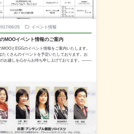
2017/06/25
イベント情報
月のMOOイベント情報のご案内
のMOOとEGGのイベント情報をご案内いたします。
はたくさんのイベントを予定いたしております。お
のお越しを心からお待ち申し上げております。--------
-----◎ ぴゅあめいどまーけっと 8周年感謝祭 7月
(土) 10：00～14：00 MOO前 エプロン広場 ※雨
はEGG／MOO内 主催：釧路圏障がい者自立支
設協議会◎ EGGミニコンサート「木管楽器の響
 7月2日(日) 14：00～ (観覧無料) EGG特
ステージ 主催：釧路市民文化振興財団 企画：
市民吹奏楽団◎ 針布るの会「手作りショッ
 7月5日(水)～7月6日(木) 10：00～17：
0 2階 観光交流コーナー 主催：針布るの会◎
Gミニコンサート「夏の思い出とリコーダー
」 7月9日(日) 14：00～ (観覧無料) EGG特
ステージ 主催：釧路市民文化振興財団 企画：