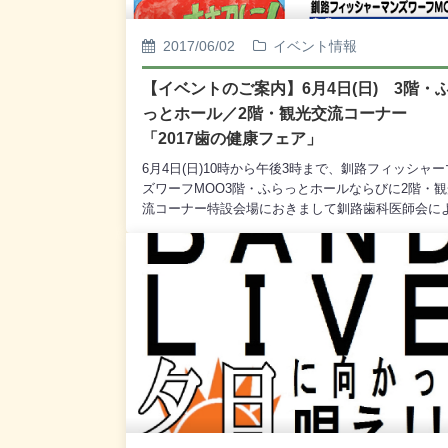
2017/06/02
イベント情報
【イベントのご案内】6月4日(日) 3階・
っとホール／2階・観光交流コーナー
「2017歯の健康フェア」
6月4日(日)10時から午後3時まで、釧路フィッシャ
ズワーフMOO3階・ふらっとホールならびに2階・
流コーナー特設会場におきまして釧路歯科医師会に
ます「2017 歯の健康フェア」を開催いたします。
階・ふらっとホールでは、歯の健康診断や歯みがき
導、フッ素塗布、歯科ドック、プラーク検診などの
ーナーを設置し、全て無料でご利用いただくことが
ます。［内容］●歯の検診、相談 ●歯みがき指導 
ッ素塗布(中学生以下対象)●歯科ドック(唾液検査・
測定・咬合力測定)●フッ化物洗口体験コーナー●プ
ク検査 ●エプロンシアター・パネルシアター●技工
体験コーナーまた、2階・観光交流コーナー特設会
おきましては、「小学生の歯と口に関する図画・ポ
ー展示」を行います。なお、12時40分からは「パネ