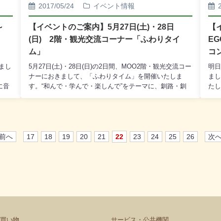
の表
プラノ独唱Time to Say Good-Bye(F・サルトーリ)・・・
10
2017/05/24
イベント情報
す。
と口
ソプラノ独唱アンダー・ザ・シー(アラン・メンケ
謝謝
ン)・・・フルート美女と野獣(アラン・メンケン)・・・
E
0～
【イベントのご案内】5月27日(土)・28日
【
皆様
フルート浜辺の歌(成田為三作曲)【会場曲】みなさん一
6月
(日) 2階・観光交流コーナー「ふわりタイ
E
緒に歌いましょう♪瑠璃色の地球(平井夏美作曲)・・・二
場
重唱
ム」
コ
協会
器)
きまし
5月27日(土)・28日(日)の2日間、MOO2階・観光交流コー
明日
6倍
ナーにおきまして、「ふわりタイム」を開催いたしま
まし
に音
す。“和んで・学んで・楽しんで”をテーマに、釧路・釧
たし
シン
路近郊をメインに活動するセラピストや小物作家などが
交響
のス
一堂に会して、女性のためのイベントを開催いたしま
ンサ
り
す。初夏のひとときをふわりと楽しくお過ごしになられ
す。
どう
てはいかがでしょう。皆様のお越しを心からお待ち申し
誘い
どう
上げております。なお、5月27日と28日では開催時間と
>
 前へ
17
18
19
20
21
22
23
24
25
26
次へ
当コ
開催内容が一部異なります。詳しくは以下をご参照くだ
子
さい。開催時間 【5月27日(土)】10：00～18：30 【5
ラ
月28日(日)】10：00～15：00○開催内容 ［両日開
メ
催］ ≪ワークショップ≫ プリザーブドフラワ
ォ
ー、グルーデコアクセサリー、スイーツデコ小物、
ロ
かぎ針編みコースター、革小物、羊毛小物、アロマクラ
ピ
フト、 ≪体験・セラピー≫ カウンセリングアー
ン
トセラピー、パワージュエルセラピー、 サードメデ
うに
買い物
サービス・公共機関