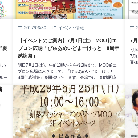
2017/06/30
イベント情報
0～
【イベントのご案内】7月1日(土) MOO前エ
7
『夏
プロン広場「ぴゅあめいどまーけっと 8周年
7月
感謝祭」
7月
客様
まして
明日7月1日(土)、午前10時から午後2時まで、MOO前エ
--
プロン広場におきまして、「ぴゅあめいどまーけっと
1日
ルー
8周年感謝祭」を開催いたします。会場では、釧路圏障
天時
る
がい者自立支援施設協議会の各事業所が製造している自
援施
軽や
慢の逸品の展示・販売や、青空フリーマーケット、バン
き」
観覧
ドやダンスなどのステージパフォーマンスが行われま
設
、ご
す。MOO1階・ぴゅあめいどまーけっとのオープン8周年
釧路
ー釧
を祝う楽しいイベントに、たくさんの皆様のお越しを心
プ」
ジッ
からお待ち申し上げております。
0
キ
EG
め
#2
・ノ
設