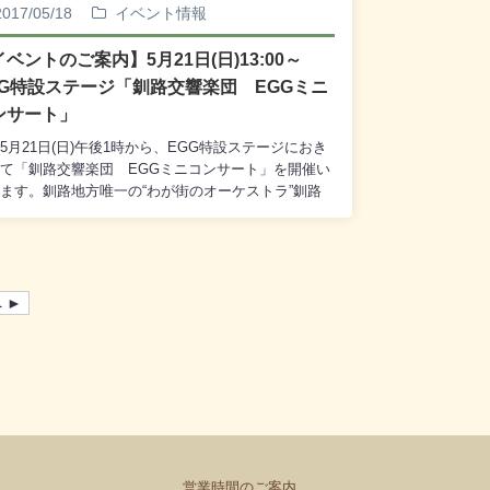
：00～16：00 2階 観光交流コーナー 主催：
2017/05/18
イベント情報
studio atelier chico koyagi◎
GGミニコンサート「夏色のメロディーにのせて」
イベントのご案内】5月21日(日)13:00～
25日(日) 14：00～ (観覧無料) EGG特設会
GG特設ステージ「釧路交響楽団 EGGミニ
 主催：釧路市民文化振興財団 企画：釧路音楽
ンサート」
 ※ エレクトーン演奏：新井 詠美さん(エルム楽
【毎月6の付く日は、MOO感謝デー スキップカード
5月21日(日)午後1時から、EGG特設ステージにおき
ポイントセール】
て「釧路交響楽団 EGGミニコンサート」を開催い
ます。釧路地方唯一の“わが街のオーケストラ”釧路
楽団の皆さんが、新緑のEGGステージで、チェロア
ンブルとトロンボーンソロの演奏をご披露いたしま
観覧は無料となっておりますので、どうぞ皆様、お
合わせのうえ、お越しくださいませ。<<プログラム
>Ⅰ．チェロ アンサンブル チェロ： 井上雅
 ►
 堀陽子 駒場直純 吉野智生 桜井敬一 ・「キ
キラ星」の主題による変奏曲 ・「ふたつの悲しい
ロディ」からの最後の春 ・フェスティーヴ
 ・子守唄 ・セレナーデ ・ふるさとⅡ．ト
ンボーン ソロ トロンボーン： 嵯峨彰人
アノ： 藤塚昭美 ・パッフェルベルのカノ
 ・スコットランドの釣り鐘草 ・川の流れのよ
【当コンサートは午後1時の開演となります。】
営業時間のご案内