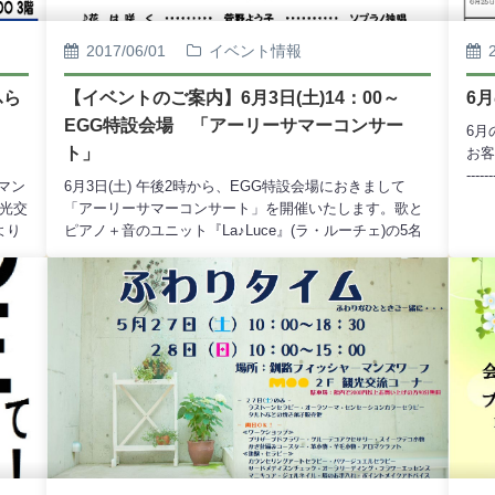
7月
15：00）皆様どうぞお誘いあわせの上ご来場くださいま
ステ
せ。
2017/06/01
イベント情報
年 
(日
～1
ふら
【イベントのご案内】6月3日(土)14：00～
6
プ
EGG特設会場 「アーリーサマーコンサー
6月
ト会◎
ト」
お客
Sa
--
ド・
ーマン
6月3日(土) 午後2時から、EGG特設会場におきまして
14
場
観光交
「アーリーサマーコンサート」を開催いたします。歌と
La
「
より
ピアノ＋音のユニット『La♪Luce』(ラ・ルーチェ)の5名
トL
『く
3
のメンバーが、クラシックや映画音楽など、皆様におな
声楽
～1
指
じみの曲を演奏いたします。美しい歌声とチェロ、フル
(日
催
各コ
ート、ピアノの響きをどうぞお楽しみください。観覧は
2
30
でき
無料でございますので、どうぞ皆様お誘いあわせのうえ
EG
主
●フ
ご来場くださいませ。【出演】山下 舞(ソプラノ)駒
14
の製
口臭
場 直純(チェロ)田中 美衣(フルート)松田 有律香(ソ
催
ップ
ラー
プラノ)駒場 久美子(ピアノ)【プログラム】トルコ行進
団
のご
士会
曲(モーツアルト)・・・二重唱千の風になって(新井
ミ・
更と
場に
満)・・・ソプラノ独唱Stand Alone(久石 譲)・・・ソプ
の会
セス
スタ
ラノ独唱愛のあいさつ(エルガー)・・・チェロおくりび
10
とな
ルシ
と(久石 譲)・・・チェロ花は咲く(菅野よう子)・・・ソ
針布
ティ