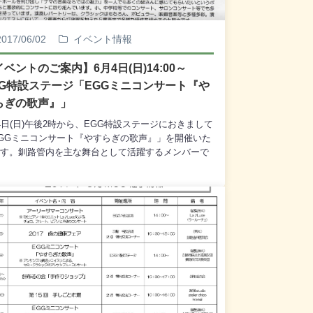
☆リコ☆リコーダー釧路◎ 第33回 ヒロシマ・ナ
キ原爆写真ポスター展 7月11日(火)～7月17日
) 9：00～19：00 (観覧無料) 2階 観光交流
2017/06/02
イベント情報
ーナー 主催：釧路市平和都市推進委員会◎ 国際
ロン(International Exchange Salon) 7月15日
イベントのご案内】6月4日(日)14:00～
) 8：00～13：00 (ダイヤモンド・プリンセスの出
GG特設ステージ「EGGミニコンサート『や
までを予定) EGG特設会場 主催：釧路国際交
らぎの歌声』」
会◎ EGGミニコンサート 「Summer Piano
ncert ～夏の海風に誘われて～」 7月16日(日)
4日(日)午後2時から、EGG特設ステージにおきまして
：00～ (観覧無料) EGG特設会場 主催：釧
GGミニコンサート『やすらぎの歌声』」を開催いた
市民文化振興財団 企画：釧路音楽協会◎ さが彰
す。釧路管内を主な舞台として活躍するメンバーで
ロンボーンコンサート 7月17日(月) 14：00
された「アンサンブル釧路ソロイスツ」のメンバー
 (観覧無料) EGG特設ステージ 出演：嵯峨
身近で聞きなじみのある楽曲を演奏いたします。澄
人◎ 釧路市埋蔵文化財調査センター 「まちな
ったソプラノの歌声に、寄り添うピアノの響きと管
画展『くしろのこうこお宝展』」 7月21日(金)～
の音色の、心地よい大人のアンサンブルをお楽しみ
31日(木) 9：00～19：00 (観覧無料) 1階 大
さい。観覧は無料でございますので、どうぞ皆様、
水槽横 特設会場 主催：釧路市埋蔵文化財調査セ
い合わせのうえ、お越しくださいませ。<<出演>>
ー◎ 釧路湿原国立公園指定30周年記念巡回写真
ンサンブル釧路ソロイスツ 矢口 ひろみ (ソプラ
 ～ 水の大地、母なる原野に生きる ～ 7月21
 小野 陽子 (ピアノ) 梶川 歩美 (クラリネ
金)～8月3日(木) 9：00～19：00 (観覧無
) 能祖 麻理子 (パーカッション) 小野 秀
) 2階 観光交流コーナー 主催：釧路市環境保全
(トランペット)<<プログラム>> ＊クラシックの
 SUMMER LIVE フラメンコ＆パーカッション
曲集 ＊日本歌謡の名曲集 ＊ジャズの名曲集