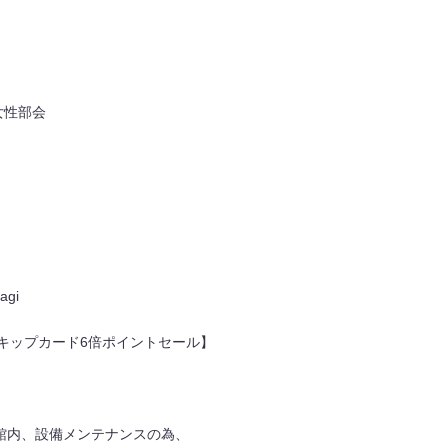
女性部会
agi
キップカード6倍ポイントセール】
OO館内、設備メンテナンスの為、