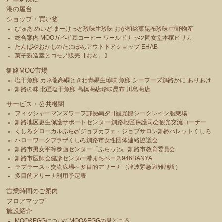
港の屋台
ショップ・買い物
ぴゅあ めいど まーけっと
珍味生珍味 おが和
銘菓昆布珍味 中野物産
総合案内 MOOガイド
豆コーヒー ワールドナッツ
岡女堂本家
ピリカ
たんばや
おかしのたにぽん
アウトドアショップ EHAB
菓子製造室とコモノ販売【おと。】
釧路MOO市場
塩干魚卵 カネ龍高綱
ときわ青果
生珍味 魚卵 シーフーズ釧路
かに ありあけ
釧路の味 北匠
塩干魚卵 高橋商店
珍味昆布 川島商店
サービス・公共機関
フィッシャーマンズワーフ郵便局
夕日観光船シークレイン船乗場
釧路地区更生保護サポートセンター 釧路地区保護司会
観光交流コーナー
くしろグローカルぷらざ
ジョブカフェ・ジョブサロン釧路
パレットくしろ
ハローワークプラザくしろ
釧路市女性団体連絡協議会
釧路市男女平等参画センター「ふらっと」
釧路市教育委員会
釧路市医師会健診センター
港まちベース946BANYA
ラプラース～交流広場～
多目的アリーナ（津波緊急避難施設）
多目的アリーナ利用予定表
営業時間のご案内
フロアマップ
施設紹介
MOO&EGGについて
MOO&EGGの見どころ