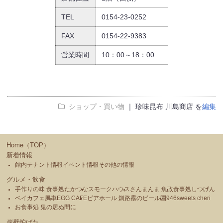
TEL
0154-23-0252
FAX
0154-22-9383
営業時間
10：00～18：00
ショップ・買い物
｜ 珍味昆布 川島商店 を
編集
Home（TOP）
新着情報
館内テナント情報
イベント情報
その他の情報
グルメ・飲食
手作りの味 食事処たかつな
スモークハウス
さんまんま 魚政
食事処しつげん
ベイカフェ風車
EGG CAFE
ビアホール 釧路霧のビール園
946sweets cheri
お食事処 鬼の居ぬ間に
岸壁炉ばた