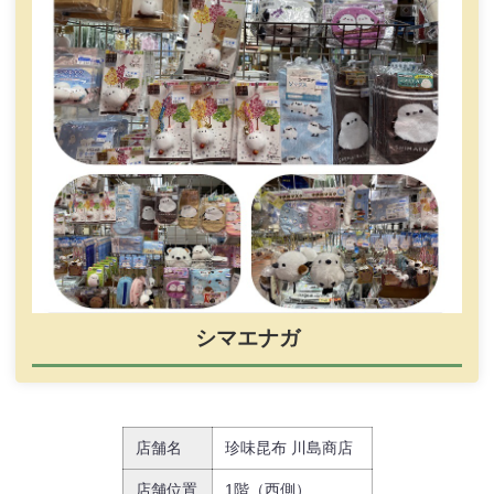
シマエナガ
店舗名
珍味昆布 川島商店
店舗位置
1階（西側）