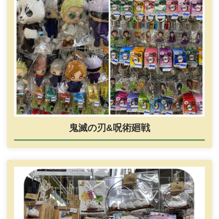
鬼滅の刃&呪術廻戦