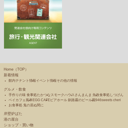
Home（TOP）
新着情報
館内テナント情報
イベント情報
その他の情報
グルメ・飲食
手作りの味 食事処たかつな
スモークハウス
さんまんま 魚政
食事処しつげん
ベイカフェ風車
EGG CAFE
ビアホール 釧路霧のビール園
946sweets cheri
お食事処 鬼の居ぬ間に
岸壁炉ばた
港の屋台
ショップ・買い物