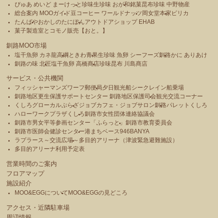
ぴゅあ めいど まーけっと
珍味生珍味 おが和
銘菓昆布珍味 中野物産
総合案内 MOOガイド
豆コーヒー ワールドナッツ
岡女堂本家
ピリカ
たんばや
おかしのたにぽん
アウトドアショップ EHAB
菓子製造室とコモノ販売【おと。】
釧路MOO市場
塩干魚卵 カネ龍高綱
ときわ青果
生珍味 魚卵 シーフーズ釧路
かに ありあけ
釧路の味 北匠
塩干魚卵 高橋商店
珍味昆布 川島商店
サービス・公共機関
フィッシャーマンズワーフ郵便局
夕日観光船シークレイン船乗場
釧路地区更生保護サポートセンター 釧路地区保護司会
観光交流コーナー
くしろグローカルぷらざ
ジョブカフェ・ジョブサロン釧路
パレットくしろ
ハローワークプラザくしろ
釧路市女性団体連絡協議会
釧路市男女平等参画センター「ふらっと」
釧路市教育委員会
釧路市医師会健診センター
港まちベース946BANYA
ラプラース～交流広場～
多目的アリーナ（津波緊急避難施設）
多目的アリーナ利用予定表
営業時間のご案内
フロアマップ
施設紹介
MOO&EGGについて
MOO&EGGの見どころ
アクセス・近隣駐車場
周辺情報