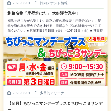
2026/08/01
館内テナント情報
釧路名物「岸壁炉ばた」 大好評営業中！
潮風を感じながら楽しむ、釧路の夏の風物詩「岸壁炉ばた」。新
鮮な海の幸を炭火で焼き上げる、港町ならではの味覚をぜひご堪
能ください。■ 営業期間5月15日（金）～10月31日（土）■ 営業時
間17:00～21:00（ラストオーダー 20:40）■ ご予約について18:00
までにご来店可能なお客様のみご予約を承っております。当日予
約は15:00まで受付しております。■ ご予約いただけない日お盆期
間：8月13日（木）～16日（日）どんぱく開催日：9月12日
（土）・13日（日）皆様のご来店を心よりお待ちしております。■
お問い合わせ先TEL：0154-23-0600（受付時間 10:00～19:00）株
式会社 釧路河畔開発公社（釧路フィッシャーマンズワーフMOO）
2026/08/01
多目的アリーナ
【８月】ちびっこマンデープラス＆ちびっこ３サンデ
ー