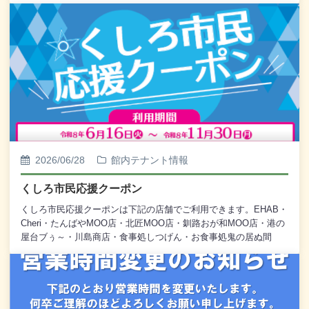
階 港まちベース946BANYA日時 毎週月曜日 10:00〜15:00ぜ
ひお気軽にお立ち寄りください♪
2026/06/28
館内テナント情報
くしろ市民応援クーポン
くしろ市民応援クーポンは下記の店舗でご利用できます。EHAB・
Cheri・たんばやMOO店・北匠MOO店・釧路おが和MOO店・港の
屋台ブぅ～・川島商店・食事処しつげん・お食事処鬼の居ぬ間
に・EGGカフェ詳しくは店舗へお問い合わせお願いいたします。