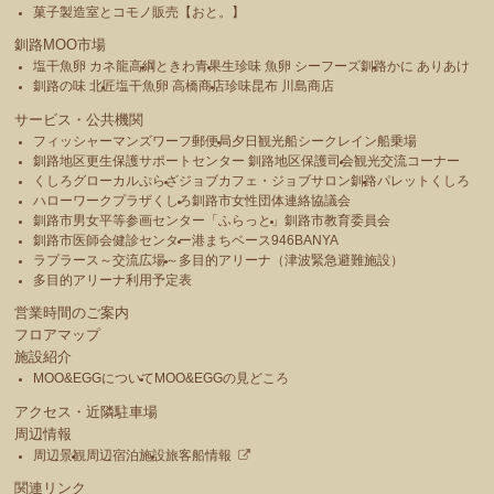
菓子製造室とコモノ販売【おと。】
釧路MOO市場
塩干魚卵 カネ龍高綱
ときわ青果
生珍味 魚卵 シーフーズ釧路
かに ありあけ
釧路の味 北匠
塩干魚卵 高橋商店
珍味昆布 川島商店
サービス・公共機関
フィッシャーマンズワーフ郵便局
夕日観光船シークレイン船乗場
釧路地区更生保護サポートセンター 釧路地区保護司会
観光交流コーナー
くしろグローカルぷらざ
ジョブカフェ・ジョブサロン釧路
パレットくしろ
ハローワークプラザくしろ
釧路市女性団体連絡協議会
釧路市男女平等参画センター「ふらっと」
釧路市教育委員会
釧路市医師会健診センター
港まちベース946BANYA
ラプラース～交流広場～
多目的アリーナ（津波緊急避難施設）
多目的アリーナ利用予定表
営業時間のご案内
フロアマップ
施設紹介
MOO&EGGについて
MOO&EGGの見どころ
アクセス・近隣駐車場
周辺情報
周辺景観
周辺宿泊施設
旅客船情報
関連リンク