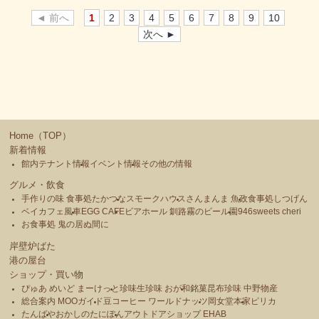
◄ 前へ
1
2
3
4
5
6
7
8
9
10
次へ ►
Home（TOP）
新着情報
館内テナント情報
イベント情報
その他の情報
グルメ・飲食
手作りの味 食事処たかつな
スモークハウス
さんまんま 魚政
食事処しつげん
ベイカフェ風車
EGG CAFE
ビアホール 釧路霧のビール園
946sweets cheri
お食事処 鬼の居ぬ間に
岸壁炉ばた
港の屋台
ショップ・買い物
ぴゅあ めいど まーけっと
珍味生珍味 おが和
銘菓昆布珍味 中野物産
総合案内 MOOガイド
豆コーヒー ワールドナッツ
岡女堂本家
ピリカ
たんばや
おかしのたにぽん
アウトドアショップ EHAB