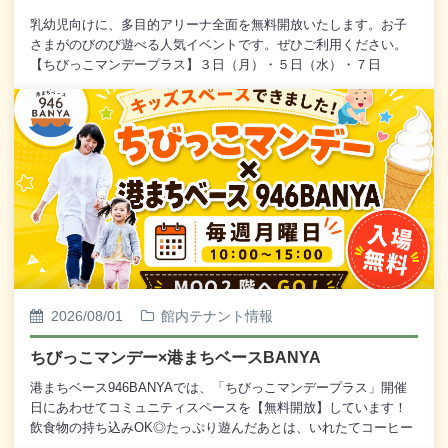
乳幼児向けに、多目的アリーナ全面を無料開放いたします。お子
さまがのびのび遊べる人気イベントです。ぜひご利用ください。
【ちびっこマンデープラス】３日（月）・５日（水）・７日
（金）・１０日（月）・１２日（水）・１４日（金）・１７日
（月）・１９日（水）・２１日（金）・２４日（月）・２６日
（水）・２８日（金）・３１日（月）【ちびっこ３サンデー】１
６日（日）■ ご利用について乳幼児対象に、多目的アリーナ全面
を開放いたします。入場は無料です。■ 駐車場について「ちびっ
こマンデープラス」および「ちびっこ３サンデー」をご利用のお
客様は、ＭＯＯ・錦町・河畔駐車場が２時間まで無料となりま
す。※駐車券をお持ちのうえ、５階多目的アリーナ受付までお声
かけください。■ お問い合わせ釧路市こども保健部 こども育成課
TEL：０１５４-３１-４５４１
2026/08/01
館内テナント情報
ちびっこマンデー×港まちベースBANYA
港まちベース946BANYAでは、「ちびっこマンデープラス」開催
日にあわせてコミュニティスペースを【無料開放】しています！
飲食物の持ち込みOK◎たっぷり遊んだあとは、いれたてコーヒー
でほっとひと息しませんか？キッズスペース完備！場所 MOO 2