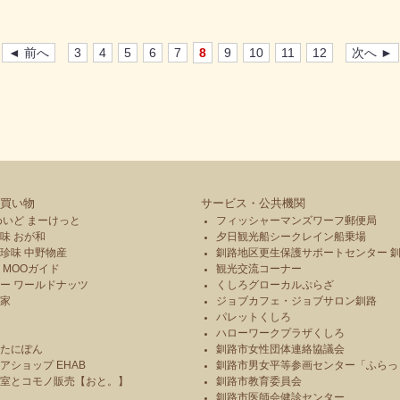
◄ 前へ
3
4
5
6
7
8
9
10
11
12
次へ ►
買い物
サービス・公共機関
めいど まーけっと
フィッシャーマンズワーフ郵便局
味 おが和
夕日観光船シークレイン船乗場
珍味 中野物産
釧路地区更生保護サポートセンター 
 MOOガイド
観光交流コーナー
ー ワールドナッツ
くしろグローカルぷらざ
本家
ジョブカフェ・ジョブサロン釧路
パレットくしろ
や
ハローワークプラザくしろ
のたにぽん
釧路市女性団体連絡協議会
アショップ EHAB
釧路市男女平等参画センター「ふらっ
造室とコモノ販売【おと。】
釧路市教育委員会
釧路市医師会健診センター