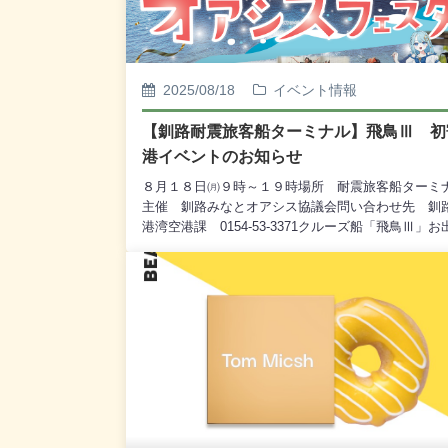
2025/08/18
イベント情報
【釧路耐震旅客船ターミナル】飛鳥Ⅲ 初
港イベントのお知らせ
８月１８日㈪９時～１９時場所 耐震旅客船ターミ
主催 釧路みなとオアシス協議会問い合わせ先 釧
港湾空港課 0154-53-3371クルーズ船「飛鳥Ⅲ」お
えから出港までさまざまなイベントを行います。皆
ご来場心よりお待ちしております。