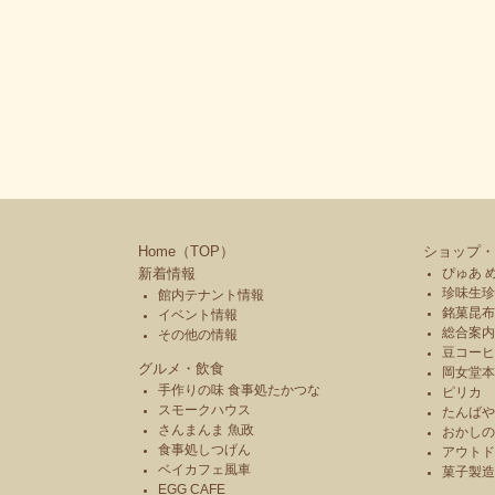
Home（TOP）
ショップ・
新着情報
ぴゅあ 
珍味生珍
館内テナント情報
銘菓昆布
イベント情報
総合案内
その他の情報
豆コーヒ
グルメ・飲食
岡女堂
手作りの味 食事処たかつな
ピリカ
スモークハウス
たんば
さんまんま 魚政
おかし
食事処しつげん
アウトド
ベイカフェ風車
菓子製
EGG CAFE