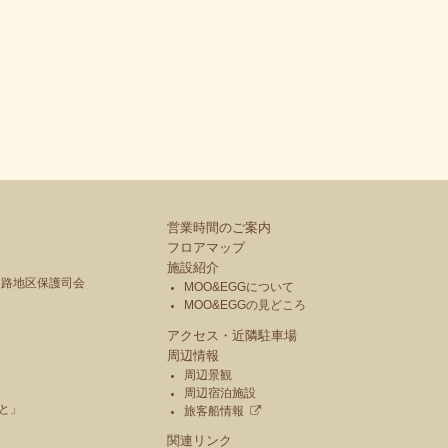
営業時間のご案内
フロアマップ
施設紹介
釧路地区保護司会
MOO&EGGについて
MOO&EGGの見どころ
アクセス・近隣駐車場
周辺情報
周辺景観
周辺宿泊施設
と」
旅客船情報
関連リンク