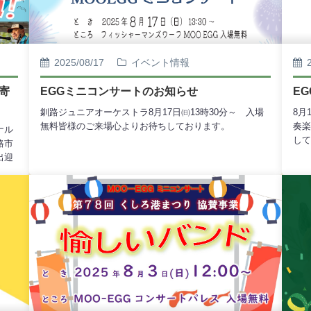
2025/08/17
イベント情報
寄
EGGミニコンサートのお知らせ
E
釧路ジュニアオーケストラ8月17日㈰13時30分～ 入場
8月
無料皆様のご来場心よりお待ちしております。
奏楽
ナル
して
路市
出迎
様の