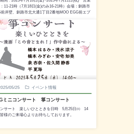
期間 : 2025年7月18日(金)~2025年7月21日(祝) 営業
：11-21時（7月18日(金)のみ16-21時）会場：釧路市
G前岸壁、釧路市北大通1丁目2番地MOO EGG前エプ
広場（釧路フィッシャーマンズワーフMOO隣）クラ
ビールセミナー： 2025年7月18日(金)~2025年7月20
日) 11時より30分間主催：クラフトビアリバーサイ
行委員会入場料：無料（前売り券の販売はございま
）
2025/05/25
イベント情報
GGミニコンサート 箏コンサート
ンサート 楽しいひとときを日時 5月25日㈰ 14
皆様のご来場心よりお待ちしております。