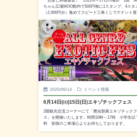
「お楽しみ抽選会」 25日㈮～27日㈰場所 1階 M
ちゃん広場MOO館内で500円毎に1スタンプ、4スタ
（2,000円分）集めてスピード三角くじでテナント
ットしよう！「大道東まつり」 26日㈯27日㈰開催
所 2階観光交流コーナー ラプラース 港まちベ
946BANYAハンドメイドやグルメ、リラクゼーショ
ど多彩な出店者が集合！「釧路ゆめこい渡し」27日㈰
時～15時場所 エプロン広場手漕ぎの舟で釧路川を1
周遊大人700円 子供300円 （保険料込）皆様のご
心よりお待ちしております。
2025/06/14
イベント情報
6月14日(㈯)15日(日)エキゾチックフェス
2階観光交流コーナーにて「爬虫類展エキゾチック
ス」を開催いたします。時間10時～17時 小学生以
料 皆様のご来場心よりお待ちしております。