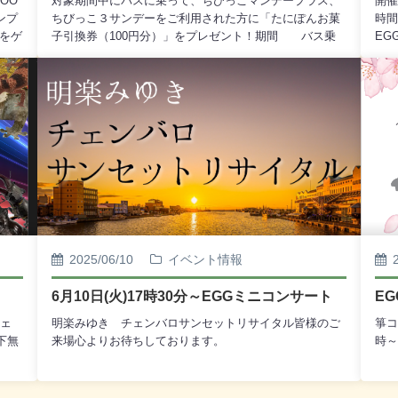
OO
対象期間中にバスに乗って、ちびっこマンデープラス、
開催
ンプ
ちびっこ３サンデーをご利用された方に「たにぽんお菓
時間
賞をゲ
子引換券（100円分）」をプレゼント！期間 バス乗
EG
場
車証明券配布期間 7/15（火）～8/15（金） お
ロン
ース
かし引換券交換期間 7/20（日）～
フト
ンな
11/17（月） おかし交換期間
日(
10
7/20（日）～11/17（月）対象者 保護者同伴の小学生未
ド実
5分
満の乳幼児その他 バス乗車証明券は、バスに乗車した
せん
来場
小学生未満の乳幼児の 人数分のみの配布となり
ます ※後日、配布は行いませんその他詳細は、下記の
添付ファイルからご覧いただけます。皆様のご来場、心
よりお待ち申し上げております。
2025/06/10
イベント情報
6月10日(火)17時30分～EGGミニコンサート
E
フェ
明楽みゆき チェンバロサンセットリサイタル皆様のご
箏コ
下無
来場心よりお待ちしております。
時～