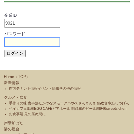
企業ID
パスワード
Home（TOP）
新着情報
館内テナント情報
イベント情報
その他の情報
グルメ・飲食
手作りの味 食事処たかつな
スモークハウス
さんまんま 魚政
食事処しつげん
ベイカフェ風車
EGG CAFE
ビアホール 釧路霧のビール園
946sweets cheri
お食事処 鬼の居ぬ間に
岸壁炉ばた
港の屋台