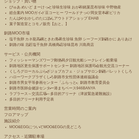
ショップ・買い物
ぴゅあ めいど まーけっと
珍味生珍味 おが和
銘菓昆布珍味 中野物産
総合案内 MOOガイド
豆コーヒー ワールドナッツ
岡女堂本家
ピリカ
たんばや
おかしのたにぽん
アウトドアショップ EHAB
菓子製造室とコモノ販売【おと。】
釧路MOO市場
塩干魚卵 カネ龍高綱
ときわ青果
生珍味 魚卵 シーフーズ釧路
かに ありあけ
釧路の味 北匠
塩干魚卵 高橋商店
珍味昆布 川島商店
サービス・公共機関
フィッシャーマンズワーフ郵便局
夕日観光船シークレイン船乗場
釧路地区更生保護サポートセンター 釧路地区保護司会
観光交流コーナー
くしろグローカルぷらざ
ジョブカフェ・ジョブサロン釧路
パレットくしろ
ハローワークプラザくしろ
釧路市女性団体連絡協議会
釧路市男女平等参画センター「ふらっと」
釧路市教育委員会
釧路市医師会健診センター
港まちベース946BANYA
ラプラース～交流広場～
多目的アリーナ（津波緊急避難施設）
多目的アリーナ利用予定表
営業時間のご案内
フロアマップ
施設紹介
MOO&EGGについて
MOO&EGGの見どころ
アクセス・近隣駐車場