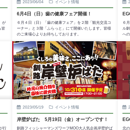
2023/06/04
イベント情報
6月4日（日）歯の健康フェア開催！
E
」が
６月４日（日）「歯の健康フェア」を２階「観光交流コ
６月
ら皆
ーナー」と３階「ふらっと」にて開催いたします。皆様
ル釧
のご来場心よりお待ちしております。
への
てお
2023/05/19
イベント情報
岸壁炉ばた 5月19日（金）オープンです！
E
が行
釧路フィッシャーマンズワーフMOO大人気企画岸壁炉ば
北の