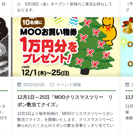
。詳
た 5月19日（金）オープン！皆様のご来店お待ちして
（予
おります。
ブ 
す。
2022/12/25
イベント情報
12月1日～25日「MOOクリスマスツリー リ
1
ボン数当てクイズ」
ンタ
11
３」
催 
12月1日より毎年恒例の「MOOクリスマスツリーリボン
Oで
体験
数当てクイズ」を開催いたします。クリスマスツリーに
別営
いま
飾られたたくさんのリボンの数を見事ピッタリ当ててい
ただいたお客様、10名様に「MOOお買物券」10,000円分