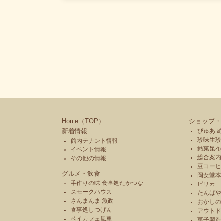
Home（TOP）
ショップ・
新着情報
ぴゅあ 
珍味生珍
館内テナント情報
銘菓昆布
イベント情報
総合案内
その他の情報
豆コーヒ
グルメ・飲食
岡女堂
手作りの味 食事処たかつな
ピリカ
スモークハウス
たんば
さんまんま 魚政
おかし
食事処しつげん
アウトド
ベイカフェ風車
菓子製