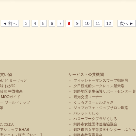
をプレゼントいたします。(当選者多数の場合には抽選と
なります。)＜応募方法＞1．MOO店内で500円以上のお
買い物をして応募用紙をGET！2．さらにお買い物額500
円ごとにMOO館内各店舗でスタンプを押してもらおう！
◄ 前へ
3
4
5
6
7
8
9
10
11
12
次へ ►
3．スタンプを3つ集めたら応募できます。 応募用紙にリ
ボンの数、連絡先などを記入して応募箱に入れてくださ
い。応募用紙のお渡しは12月1日(木)からとなります。皆
様のご応募を心からお待ち申し上げております。※当選
発表は12月28日よりMOOガイドに掲示するとともに、
当選者ご本人様にお電話にて通知いたします。※お客様
が応募用紙にお書きいただいた個人情報はこのクイズの
当選通知および当選発表以外には使用いたしません。ま
買い物
サービス・公共機関
た、当選発表の際には個人を特定できないよう、細心の
めいど まーけっと
フィッシャーマンズワーフ郵便局
注意をはらって発表いたします。
味 おが和
夕日観光船シークレイン船乗場
珍味 中野物産
釧路地区更生保護サポートセンター 
 MOOガイド
観光交流コーナー
ー ワールドナッツ
くしろグローカルぷらざ
本家
ジョブカフェ・ジョブサロン釧路
パレットくしろ
や
ハローワークプラザくしろ
のたにぽん
釧路市女性団体連絡協議会
アショップ EHAB
釧路市男女平等参画センター「ふらっ
造室とコモノ販売【おと。】
釧路市教育委員会