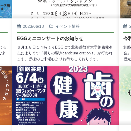
2023/06/18
イベント情報
EGGミニコンサートのお知らせ
令
による
６月１８日１４時よりEGGにて北海道教育大学釧路校有
釧路
ご来
志によります「祈りの響きcanticum orationis」が行われ
会」
ます。皆様のご来場心よりお待ちしております。
観光
書に
りお