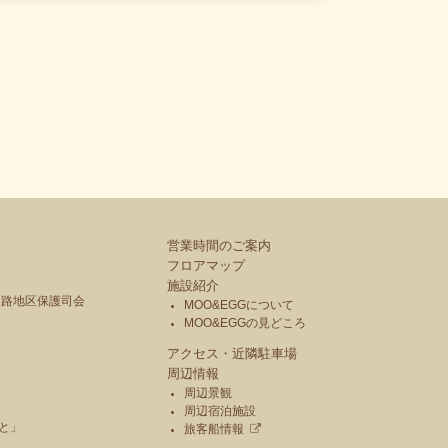
営業時間のご案内
フロアマップ
施設紹介
釧路地区保護司会
MOO&EGGについて
MOO&EGGの見どころ
アクセス・近隣駐車場
周辺情報
周辺景観
周辺宿泊施設
と」
旅客船情報