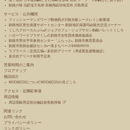
塩干魚卵 カネ龍高綱
ときわ青果
生珍味 魚卵 シーフーズ釧路
かに ありあけ
釧路の味 北匠
塩干魚卵 高橋商店
珍味昆布 川島商店
サービス・公共機関
フィッシャーマンズワーフ郵便局
夕日観光船シークレイン船乗場
釧路地区更生保護サポートセンター 釧路地区保護司会
観光交流コーナー
くしろグローカルぷらざ
ジョブカフェ・ジョブサロン釧路
パレットくしろ
ハローワークプラザくしろ
釧路市女性団体連絡協議会
釧路市男女平等参画センター「ふらっと」
釧路市教育委員会
釧路市医師会健診センター
港まちベース946BANYA
ラプラース～交流広場～
多目的アリーナ（津波緊急避難施設）
多目的アリーナ利用予定表
営業時間のご案内
フロアマップ
施設紹介
MOO&EGGについて
MOO&EGGの見どころ
アクセス・近隣駐車場
周辺情報
周辺景観
周辺宿泊施設
旅客船情報
関連リンク
お問い合わせ
プライバシーポリシー
リンクポリシー