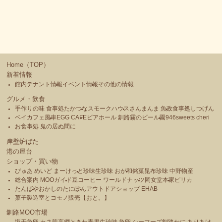
Home（TOP）
新着情報
館内テナント情報
イベント情報
その他の情報
グルメ・飲食
手作りの味 食事処たかつな
スモークハウス
さんまんま 魚政
食事処しつげん
ベイカフェ風車
EGG CAFE
ビアホール 釧路霧のビール園
946sweets cheri
お食事処 鬼の居ぬ間に
岸壁炉ばた
港の屋台
ショップ・買い物
ぴゅあ めいど まーけっと
珍味生珍味 おが和
銘菓昆布珍味 中野物産
総合案内 MOOガイド
豆コーヒー ワールドナッツ
岡女堂本家
ピリカ
たんばや
おかしのたにぽん
アウトドアショップ EHAB
菓子製造室とコモノ販売【おと。】
釧路MOO市場