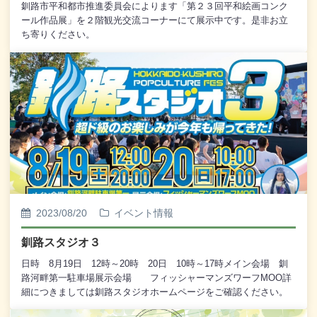
釧路市平和都市推進委員会によります「第２３回平和絵画コンク
ール作品展」を２階観光交流コーナーにて展示中です。是非お立
ち寄りください。
2023/08/20
イベント情報
釧路スタジオ３
日時 8月19日 12時～20時 20日 10時～17時メイン会場 釧
路河畔第一駐車場展示会場 フィッシャーマンズワーフMOO詳
細につきましては釧路スタジオホームページをご確認ください。
https://kushiro-studio.net/