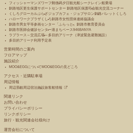
フィッシャーマンズワーフ郵便局
夕日観光船シークレイン船乗場
釧路地区更生保護サポートセンター 釧路地区保護司会
観光交流コーナー
くしろグローカルぷらざ
ジョブカフェ・ジョブサロン釧路
パレットくしろ
ハローワークプラザくしろ
釧路市女性団体連絡協議会
釧路市男女平等参画センター「ふらっと」
釧路市教育委員会
釧路市医師会健診センター
港まちベース946BANYA
ラプラース～交流広場～
多目的アリーナ（津波緊急避難施設）
多目的アリーナ利用予定表
営業時間のご案内
フロアマップ
施設紹介
MOO&EGGについて
MOO&EGGの見どころ
アクセス・近隣駐車場
周辺情報
周辺景観
周辺宿泊施設
旅客船情報
関連リンク
お問い合わせ
プライバシーポリシー
リンクポリシー
旅行・観光関連会社様向け
運営会社について