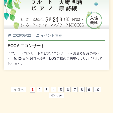
2026/05/22
イベント情報
EGGミニコンサート
「フルートコンサート＆ピアノコンサート～風薫る新緑の調べ
～」5月24日㈰14時～場所 EGG皆様のご来場心よりお待ちして
おります。
◄ 前へ
1
2
3
4
5
6
7
8
9
10
次へ ►