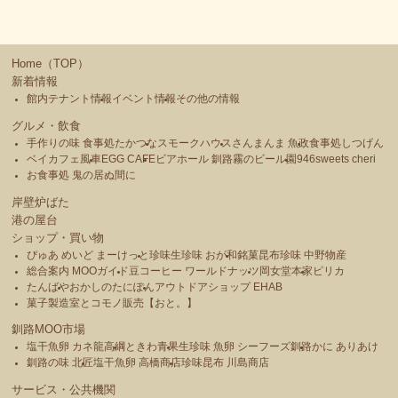
Home（TOP）
新着情報
館内テナント情報
イベント情報
その他の情報
グルメ・飲食
手作りの味 食事処たかつな
スモークハウス
さんまんま 魚政
食事処しつげん
ベイカフェ風車
EGG CAFE
ビアホール 釧路霧のビール園
946sweets cheri
お食事処 鬼の居ぬ間に
岸壁炉ばた
港の屋台
ショップ・買い物
ぴゅあ めいど まーけっと
珍味生珍味 おが和
銘菓昆布珍味 中野物産
総合案内 MOOガイド
豆コーヒー ワールドナッツ
岡女堂本家
ピリカ
たんばや
おかしのたにぽん
アウトドアショップ EHAB
菓子製造室とコモノ販売【おと。】
釧路MOO市場
塩干魚卵 カネ龍高綱
ときわ青果
生珍味 魚卵 シーフーズ釧路
かに ありあけ
釧路の味 北匠
塩干魚卵 高橋商店
珍味昆布 川島商店
サービス・公共機関