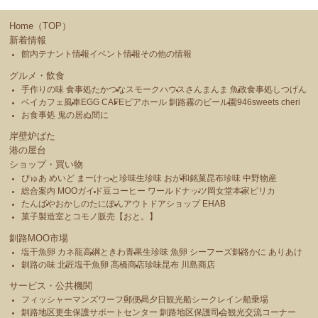
Home（TOP）
新着情報
館内テナント情報
イベント情報
その他の情報
グルメ・飲食
手作りの味 食事処たかつな
スモークハウス
さんまんま 魚政
食事処しつげん
ベイカフェ風車
EGG CAFE
ビアホール 釧路霧のビール園
946sweets cheri
お食事処 鬼の居ぬ間に
岸壁炉ばた
港の屋台
ショップ・買い物
ぴゅあ めいど まーけっと
珍味生珍味 おが和
銘菓昆布珍味 中野物産
総合案内 MOOガイド
豆コーヒー ワールドナッツ
岡女堂本家
ピリカ
たんばや
おかしのたにぽん
アウトドアショップ EHAB
菓子製造室とコモノ販売【おと。】
釧路MOO市場
塩干魚卵 カネ龍高綱
ときわ青果
生珍味 魚卵 シーフーズ釧路
かに ありあけ
釧路の味 北匠
塩干魚卵 高橋商店
珍味昆布 川島商店
サービス・公共機関
フィッシャーマンズワーフ郵便局
夕日観光船シークレイン船乗場
釧路地区更生保護サポートセンター 釧路地区保護司会
観光交流コーナー