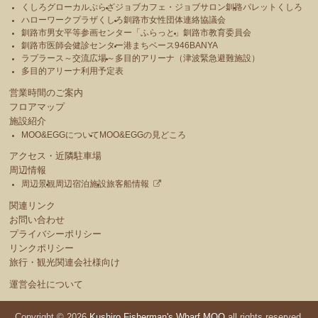
くしろグローカルぷらざ
ジョブカフェ・ジョブサロン釧路
パレットくしろ
ハローワークプラザくしろ
釧路市女性団体連絡協議会
釧路市男女平等参画センター「ふらっと」
釧路市教育委員会
釧路市医師会健診センター
港まちベース946BANYA
ラプラース～交流広場～
多目的アリーナ（津波緊急避難施設）
多目的アリーナ利用予定表
営業時間のご案内
フロアマップ
施設紹介
MOO&EGGについて
MOO&EGGの見どころ
アクセス・近隣駐車場
周辺情報
周辺景観
周辺宿泊施設
旅客船情報
関連リンク
お問い合わせ
プライバシーポリシー
リンクポリシー
旅行・観光関連会社様向け
運営会社について
Copyright © 2026
Kushiro Fisherman's Wharf MOO
all rights reserved.