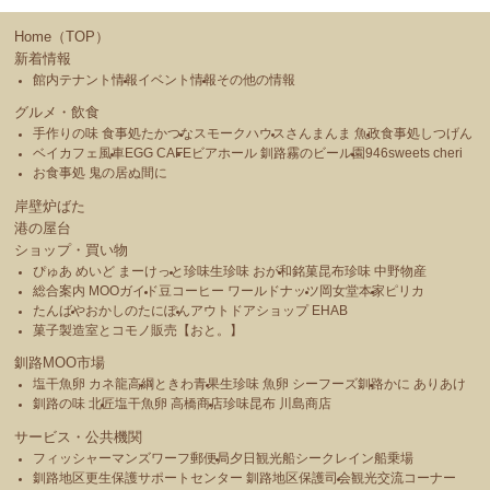
Home（TOP）
新着情報
館内テナント情報
イベント情報
その他の情報
グルメ・飲食
手作りの味 食事処たかつな
スモークハウス
さんまんま 魚政
食事処しつげん
ベイカフェ風車
EGG CAFE
ビアホール 釧路霧のビール園
946sweets cheri
お食事処 鬼の居ぬ間に
岸壁炉ばた
港の屋台
ショップ・買い物
ぴゅあ めいど まーけっと
珍味生珍味 おが和
銘菓昆布珍味 中野物産
総合案内 MOOガイド
豆コーヒー ワールドナッツ
岡女堂本家
ピリカ
たんばや
おかしのたにぽん
アウトドアショップ EHAB
菓子製造室とコモノ販売【おと。】
釧路MOO市場
塩干魚卵 カネ龍高綱
ときわ青果
生珍味 魚卵 シーフーズ釧路
かに ありあけ
釧路の味 北匠
塩干魚卵 高橋商店
珍味昆布 川島商店
サービス・公共機関
フィッシャーマンズワーフ郵便局
夕日観光船シークレイン船乗場
釧路地区更生保護サポートセンター 釧路地区保護司会
観光交流コーナー