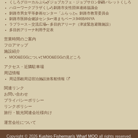
くしろグローカルぷらざ
ジョブカフェ・ジョブサロン釧路
パレットくしろ
ハローワークプラザくしろ
釧路市女性団体連絡協議会
釧路市男女平等参画センター「ふらっと」
釧路市教育委員会
釧路市医師会健診センター
港まちベース946BANYA
ラプラース～交流広場～
多目的アリーナ（津波緊急避難施設）
多目的アリーナ利用予定表
営業時間のご案内
フロアマップ
施設紹介
MOO&EGGについて
MOO&EGGの見どころ
アクセス・近隣駐車場
周辺情報
周辺景観
周辺宿泊施設
旅客船情報
関連リンク
お問い合わせ
プライバシーポリシー
リンクポリシー
旅行・観光関連会社様向け
運営会社について
Copyright © 2026
Kushiro Fisherman's Wharf MOO
all rights reserved.