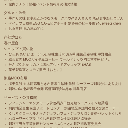
館内テナント情報
イベント情報
その他の情報
グルメ・飲食
手作りの味 食事処たかつな
スモークハウス
さんまんま 魚政
食事処しつげん
ベイカフェ風車
EGG CAFE
ビアホール 釧路霧のビール園
946sweets cheri
お食事処 鬼の居ぬ間に
岸壁炉ばた
港の屋台
ショップ・買い物
ぴゅあ めいど まーけっと
珍味生珍味 おが和
銘菓昆布珍味 中野物産
総合案内 MOOガイド
豆コーヒー ワールドナッツ
岡女堂本家
ピリカ
たんばや
おかしのたにぽん
アウトドアショップ EHAB
菓子製造室とコモノ販売【おと。】
釧路MOO市場
塩干魚卵 カネ龍高綱
ときわ青果
生珍味 魚卵 シーフーズ釧路
かに ありあけ
釧路の味 北匠
塩干魚卵 高橋商店
珍味昆布 川島商店
サービス・公共機関
フィッシャーマンズワーフ郵便局
夕日観光船シークレイン船乗場
釧路地区更生保護サポートセンター 釧路地区保護司会
観光交流コーナー
くしろグローカルぷらざ
ジョブカフェ・ジョブサロン釧路
パレットくしろ
ハローワークプラザくしろ
釧路市女性団体連絡協議会
釧路市男女平等参画センター「ふらっと」
釧路市教育委員会