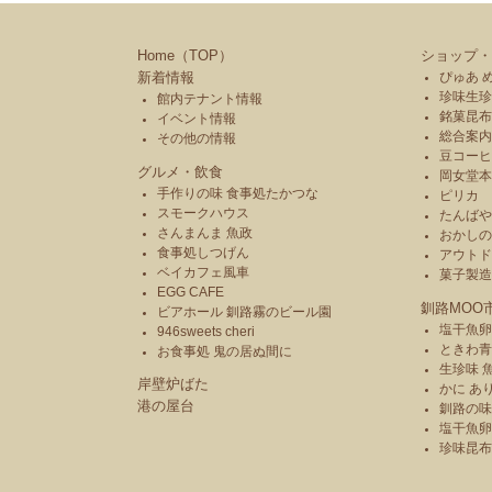
Home（TOP）
ショップ・
新着情報
ぴゅあ 
珍味生珍
館内テナント情報
銘菓昆布
イベント情報
総合案内
その他の情報
豆コーヒ
グルメ・飲食
岡女堂
手作りの味 食事処たかつな
ピリカ
スモークハウス
たんば
さんまんま 魚政
おかし
食事処しつげん
アウトド
ベイカフェ風車
菓子製
EGG CAFE
釧路MOO
ビアホール 釧路霧のビール園
塩干魚卵
946sweets cheri
ときわ
お食事処 鬼の居ぬ間に
生珍味 
岸壁炉ばた
かに あ
港の屋台
釧路の味
塩干魚卵
珍味昆布