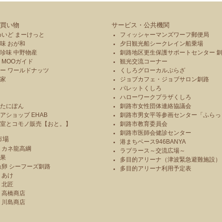
買い物
サービス・公共機関
めいど まーけっと
フィッシャーマンズワーフ郵便局
味 おが和
夕日観光船シークレイン船乗場
珍味 中野物産
釧路地区更生保護サポートセンター 
 MOOガイド
観光交流コーナー
ー ワールドナッツ
くしろグローカルぷらざ
本家
ジョブカフェ・ジョブサロン釧路
パレットくしろ
や
ハローワークプラザくしろ
のたにぽん
釧路市女性団体連絡協議会
アショップ EHAB
釧路市男女平等参画センター「ふらっ
造室とコモノ販売【おと。】
釧路市教育委員会
釧路市医師会健診センター
市場
港まちベース946BANYA
 カネ龍高綱
ラプラース～交流広場～
青果
多目的アリーナ（津波緊急避難施設）
魚卵 シーフーズ釧路
多目的アリーナ利用予定表
りあけ
 北匠
 高橋商店
 川島商店