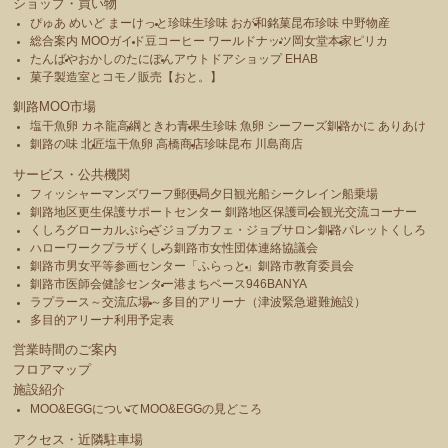
ショップ・買い物
ぴゅあ めいど まーけっと
珍味生珍味 おが和
銘菓昆布珍味 中野物産
総合案内 MOOガイド
豆コーヒー ワールドナッツ
岡女堂本家
ピリカ
たんばや
おかしのたにぽん
アウトドアショップ EHAB
菓子製造室とコモノ販売【おと。】
釧路MOO市場
塩干魚卵 カネ龍高綱
ときわ青果
生珍味 魚卵 シーフーズ釧路
かに ありあけ
釧路の味 北匠
塩干魚卵 高橋商店
珍味昆布 川島商店
サービス・公共機関
フィッシャーマンズワーフ郵便局
夕日観光船シークレイン船乗場
釧路地区更生保護サポートセンター 釧路地区保護司会
観光交流コーナー
くしろグローカルぷらざ
ジョブカフェ・ジョブサロン釧路
パレットくしろ
ハローワークプラザくしろ
釧路市女性団体連絡協議会
釧路市男女平等参画センター「ふらっと」
釧路市教育委員会
釧路市医師会健診センター
港まちベース946BANYA
ラプラース～交流広場～
多目的アリーナ（津波緊急避難施設）
多目的アリーナ利用予定表
営業時間のご案内
フロアマップ
施設紹介
MOO&EGGについて
MOO&EGGの見どころ
アクセス・近隣駐車場