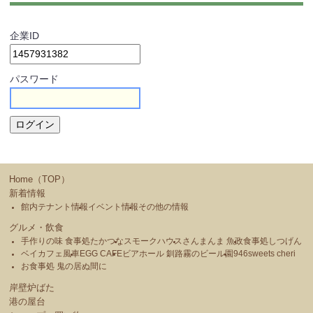
企業ID
パスワード
Home（TOP）
新着情報
館内テナント情報
イベント情報
その他の情報
グルメ・飲食
手作りの味 食事処たかつな
スモークハウス
さんまんま 魚政
食事処しつげん
ベイカフェ風車
EGG CAFE
ビアホール 釧路霧のビール園
946sweets cheri
お食事処 鬼の居ぬ間に
岸壁炉ばた
港の屋台