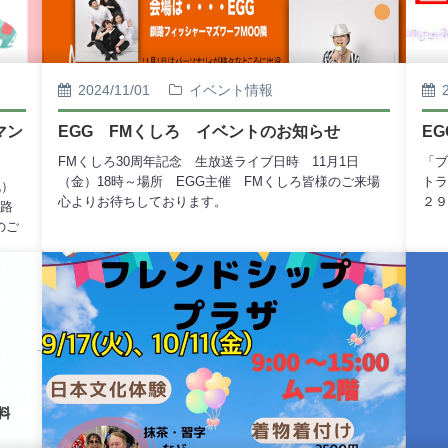
2024/11/01
イベント情報
マン
EGG FMくしろ イベントのお知らせ
E
FMくしろ30周年記念 生放送ライブ日時 11月1日
「ブ
（金）18時～場所 EGG主催 FMくしろ皆様のご来場
トラ
祝）
心よりお待ちしております。
２９
釧路
待ち
のご