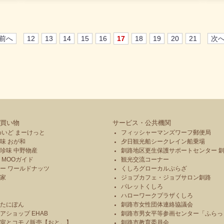
シス
来場
 前へ
12
13
14
15
16
17
18
19
20
21
次へ
買い物
サービス・公共機関
めいど まーけっと
フィッシャーマンズワーフ郵便局
味 おが和
夕日観光船シークレイン船乗場
珍味 中野物産
釧路地区更生保護サポートセンター 
 MOOガイド
観光交流コーナー
ー ワールドナッツ
くしろグローカルぷらざ
本家
ジョブカフェ・ジョブサロン釧路
パレットくしろ
や
ハローワークプラザくしろ
のたにぽん
釧路市女性団体連絡協議会
アショップ EHAB
釧路市男女平等参画センター「ふらっ
造室とコモノ販売【おと。】
釧路市教育委員会