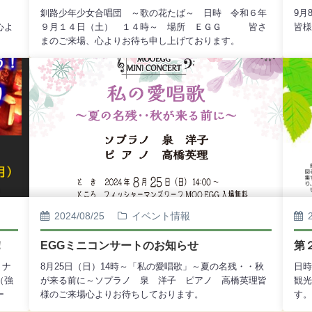
・
釧路少年少女合唱団 ～歌の花たば～ 日時 令和６年
9月
心よ
９月１４日（土） １４時～ 場所 ＥＧＧ 皆さ
皆様
まのご来場、心よりお待ち申し上げております。
2024/08/25
イベント情報
！
EGGミニコンサートのお知らせ
第
ミナ
8月25日（日）14時～「私の愛唱歌」～夏の名残・・秋
日時
（強
が来る前に～ソプラノ 泉 洋子 ピアノ 高橋英理皆
観光
ー
様のご来場心よりお待ちしております。
す。
によ