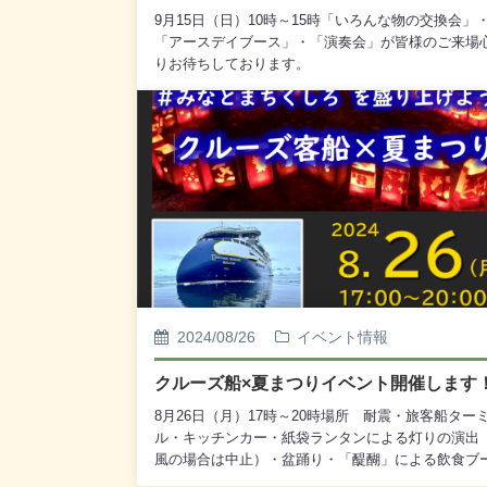
9月15日（日）10時～15時「いろんな物の交換会」
「アースデイブース」・「演奏会」が皆様のご来場
りお待ちしております。
2024/08/26
イベント情報
クルーズ船×夏まつりイベント開催します
8月26日（月）17時～20時場所 耐震・旅客船ター
ル・キッチンカー・紙袋ランタンによる灯りの演出
風の場合は中止）・盆踊り・「醍醐」による飲食ブ
ス・鬼霧シアン出演を予定しています。雨天予報等