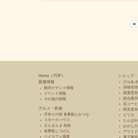
り開催中止の場合は、8/23（金）17時までに、オア
協議会facebookにてお知らせいたします。皆様のご
心よりお待ちしております！
◄
Home（TOP）
ショップ・
新着情報
ぴゅあ 
珍味生珍
館内テナント情報
銘菓昆布
イベント情報
総合案内
その他の情報
豆コーヒ
グルメ・飲食
岡女堂
手作りの味 食事処たかつな
ピリカ
スモークハウス
たんば
さんまんま 魚政
おかし
食事処しつげん
アウトド
ベイカフェ風車
菓子製