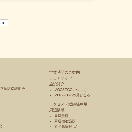
 ►
営業時間のご案内
フロアマップ
施設紹介
釧路地区保護司会
MOO&EGGについて
MOO&EGGの見どころ
アクセス・近隣駐車場
周辺情報
周辺景観
周辺宿泊施設
と」
旅客船情報