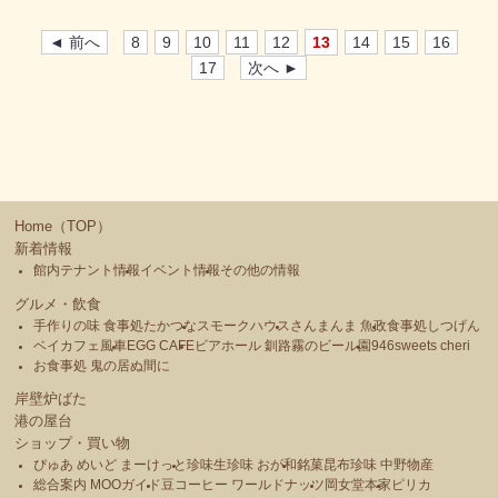
◄ 前へ
8
9
10
11
12
13
14
15
16
17
次へ ►
Home（TOP）
新着情報
館内テナント情報
イベント情報
その他の情報
グルメ・飲食
手作りの味 食事処たかつな
スモークハウス
さんまんま 魚政
食事処しつげん
ベイカフェ風車
EGG CAFE
ビアホール 釧路霧のビール園
946sweets cheri
お食事処 鬼の居ぬ間に
岸壁炉ばた
港の屋台
ショップ・買い物
ぴゅあ めいど まーけっと
珍味生珍味 おが和
銘菓昆布珍味 中野物産
総合案内 MOOガイド
豆コーヒー ワールドナッツ
岡女堂本家
ピリカ