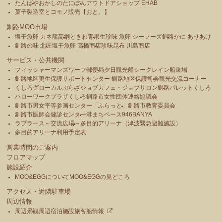
たんばや
おかしのたにぽん
アウトドアショップ EHAB
菓子製造室とコモノ販売【おと。】
釧路MOO市場
塩干魚卵 カネ龍高綱
ときわ青果
生珍味 魚卵 シーフーズ釧路
かに ありあけ
釧路の味 北匠
塩干魚卵 高橋商店
珍味昆布 川島商店
サービス・公共機関
フィッシャーマンズワーフ郵便局
夕日観光船シークレイン船乗場
釧路地区更生保護サポートセンター 釧路地区保護司会
観光交流コーナー
くしろグローカルぷらざ
ジョブカフェ・ジョブサロン釧路
パレットくしろ
ハローワークプラザくしろ
釧路市女性団体連絡協議会
釧路市男女平等参画センター「ふらっと」
釧路市教育委員会
釧路市医師会健診センター
港まちベース946BANYA
ラプラース～交流広場～
多目的アリーナ（津波緊急避難施設）
多目的アリーナ利用予定表
営業時間のご案内
フロアマップ
施設紹介
MOO&EGGについて
MOO&EGGの見どころ
アクセス・近隣駐車場
周辺情報
周辺景観
周辺宿泊施設
旅客船情報