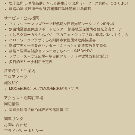
塩干魚卵 カネ龍高綱
ときわ青果
生珍味 魚卵 シーフーズ釧路
かに ありあけ
釧路の味 北匠
塩干魚卵 高橋商店
珍味昆布 川島商店
サービス・公共機関
フィッシャーマンズワーフ郵便局
夕日観光船シークレイン船乗場
釧路地区更生保護サポートセンター 釧路地区保護司会
観光交流コーナー
くしろグローカルぷらざ
ジョブカフェ・ジョブサロン釧路
パレットくしろ
ハローワークプラザくしろ
釧路市女性団体連絡協議会
釧路市男女平等参画センター「ふらっと」
釧路市教育委員会
釧路市医師会健診センター
港まちベース946BANYA
ラプラース～交流広場～
多目的アリーナ（津波緊急避難施設）
多目的アリーナ利用予定表
営業時間のご案内
フロアマップ
施設紹介
MOO&EGGについて
MOO&EGGの見どころ
アクセス・近隣駐車場
周辺情報
周辺景観
周辺宿泊施設
旅客船情報
関連リンク
お問い合わせ
プライバシーポリシー