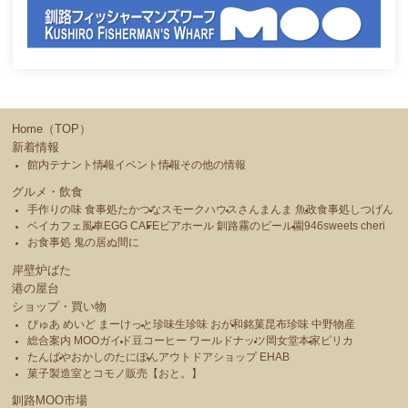
Home（TOP）
新着情報
館内テナント情報
イベント情報
その他の情報
グルメ・飲食
手作りの味 食事処たかつな
スモークハウス
さんまんま 魚政
食事処しつげん
ベイカフェ風車
EGG CAFE
ビアホール 釧路霧のビール園
946sweets cheri
お食事処 鬼の居ぬ間に
岸壁炉ばた
港の屋台
ショップ・買い物
ぴゅあ めいど まーけっと
珍味生珍味 おが和
銘菓昆布珍味 中野物産
総合案内 MOOガイド
豆コーヒー ワールドナッツ
岡女堂本家
ピリカ
たんばや
おかしのたにぽん
アウトドアショップ EHAB
菓子製造室とコモノ販売【おと。】
釧路MOO市場