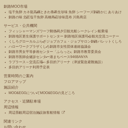
釧路MOO市場
塩干魚卵 カネ龍高綱
ときわ青果
生珍味 魚卵 シーフーズ釧路
かに ありあけ
釧路の味 北匠
塩干魚卵 高橋商店
珍味昆布 川島商店
サービス・公共機関
フィッシャーマンズワーフ郵便局
夕日観光船シークレイン船乗場
釧路地区更生保護サポートセンター 釧路地区保護司会
観光交流コーナー
くしろグローカルぷらざ
ジョブカフェ・ジョブサロン釧路
パレットくしろ
ハローワークプラザくしろ
釧路市女性団体連絡協議会
釧路市男女平等参画センター「ふらっと」
釧路市教育委員会
釧路市医師会健診センター
港まちベース946BANYA
ラプラース～交流広場～
多目的アリーナ（津波緊急避難施設）
多目的アリーナ利用予定表
営業時間のご案内
フロアマップ
施設紹介
MOO&EGGについて
MOO&EGGの見どころ
アクセス・近隣駐車場
周辺情報
周辺景観
周辺宿泊施設
旅客船情報
関連リンク
お問い合わせ