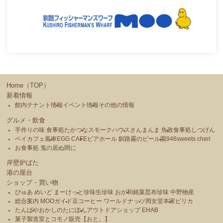
Home（TOP）
新着情報
館内テナント情報
イベント情報
その他の情報
グルメ・飲食
手作りの味 食事処たかつな
スモークハウス
さんまんま 魚政
食事処しつげん
ベイカフェ風車
EGG CAFE
ビアホール 釧路霧のビール園
946sweets cheri
お食事処 鬼の居ぬ間に
岸壁炉ばた
港の屋台
ショップ・買い物
ぴゅあ めいど まーけっと
珍味生珍味 おが和
銘菓昆布珍味 中野物産
総合案内 MOOガイド
豆コーヒー ワールドナッツ
岡女堂本家
ピリカ
たんばや
おかしのたにぽん
アウトドアショップ EHAB
菓子製造室とコモノ販売【おと。】