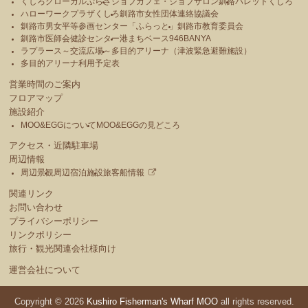
くしろグローカルぷらざ
ジョブカフェ・ジョブサロン釧路
パレットくしろ
ハローワークプラザくしろ
釧路市女性団体連絡協議会
釧路市男女平等参画センター「ふらっと」
釧路市教育委員会
釧路市医師会健診センター
港まちベース946BANYA
ラプラース～交流広場～
多目的アリーナ（津波緊急避難施設）
多目的アリーナ利用予定表
営業時間のご案内
フロアマップ
施設紹介
MOO&EGGについて
MOO&EGGの見どころ
アクセス・近隣駐車場
周辺情報
周辺景観
周辺宿泊施設
旅客船情報
関連リンク
お問い合わせ
プライバシーポリシー
リンクポリシー
旅行・観光関連会社様向け
運営会社について
Copyright © 2026
Kushiro Fisherman's Wharf MOO
all rights reserved.