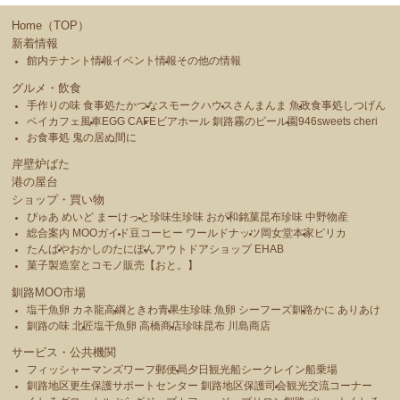
Home（TOP）
新着情報
館内テナント情報
イベント情報
その他の情報
グルメ・飲食
手作りの味 食事処たかつな
スモークハウス
さんまんま 魚政
食事処しつげん
ベイカフェ風車
EGG CAFE
ビアホール 釧路霧のビール園
946sweets cheri
お食事処 鬼の居ぬ間に
岸壁炉ばた
港の屋台
ショップ・買い物
ぴゅあ めいど まーけっと
珍味生珍味 おが和
銘菓昆布珍味 中野物産
総合案内 MOOガイド
豆コーヒー ワールドナッツ
岡女堂本家
ピリカ
たんばや
おかしのたにぽん
アウトドアショップ EHAB
菓子製造室とコモノ販売【おと。】
釧路MOO市場
塩干魚卵 カネ龍高綱
ときわ青果
生珍味 魚卵 シーフーズ釧路
かに ありあけ
釧路の味 北匠
塩干魚卵 高橋商店
珍味昆布 川島商店
サービス・公共機関
フィッシャーマンズワーフ郵便局
夕日観光船シークレイン船乗場
釧路地区更生保護サポートセンター 釧路地区保護司会
観光交流コーナー