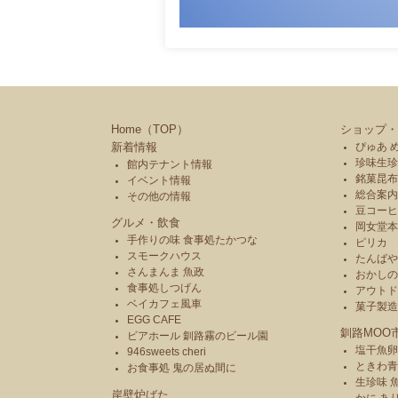
Home（TOP）
ショップ・
新着情報
ぴゅあ 
珍味生珍
館内テナント情報
銘菓昆布
イベント情報
総合案内
その他の情報
豆コーヒ
グルメ・飲食
岡女堂
手作りの味 食事処たかつな
ピリカ
スモークハウス
たんば
さんまんま 魚政
おかし
食事処しつげん
アウトド
ベイカフェ風車
菓子製
EGG CAFE
釧路MOO
ビアホール 釧路霧のビール園
塩干魚卵
946sweets cheri
ときわ
お食事処 鬼の居ぬ間に
生珍味 
岸壁炉ばた