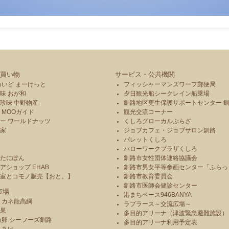
買い物
サービス・公共機関
めいど まーけっと
フィッシャーマンズワーフ郵便局
味 おが和
夕日観光船シークレイン船乗場
珍味 中野物産
釧路地区更生保護サポートセンター 
 MOOガイド
観光交流コーナー
ー ワールドナッツ
くしろグローカルぷらざ
本家
ジョブカフェ・ジョブサロン釧路
パレットくしろ
や
ハローワークプラザくしろ
のたにぽん
釧路市女性団体連絡協議会
アショップ EHAB
釧路市男女平等参画センター「ふらっ
造室とコモノ販売【おと。】
釧路市教育委員会
釧路市医師会健診センター
市場
港まちベース946BANYA
 カネ龍高綱
ラプラース～交流広場～
青果
多目的アリーナ（津波緊急避難施設）
魚卵 シーフーズ釧路
多目的アリーナ利用予定表