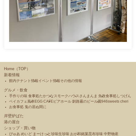
Home（TOP）
新着情報
館内テナント情報
イベント情報
その他の情報
グルメ・飲食
手作りの味 食事処たかつな
スモークハウス
さんまんま 魚政
食事処しつげん
ベイカフェ風車
EGG CAFE
ビアホール 釧路霧のビール園
946sweets cheri
お食事処 鬼の居ぬ間に
岸壁炉ばた
港の屋台
ショップ・買い物
ぴゅあ めいど まーけっと
珍味生珍味 おが和
銘菓昆布珍味 中野物産