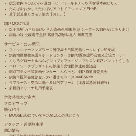
総合案内 MOOガイド
豆コーヒー ワールドナッツ
岡女堂本家
ピリカ
たんばや
おかしのたにぽん
アウトドアショップ EHAB
菓子製造室とコモノ販売【おと。】
釧路MOO市場
塩干魚卵 カネ龍高綱
ときわ青果
生珍味 魚卵 シーフーズ釧路
かに ありあけ
釧路の味 北匠
塩干魚卵 高橋商店
珍味昆布 川島商店
サービス・公共機関
フィッシャーマンズワーフ郵便局
夕日観光船シークレイン船乗場
釧路地区更生保護サポートセンター 釧路地区保護司会
観光交流コーナー
くしろグローカルぷらざ
ジョブカフェ・ジョブサロン釧路
パレットくしろ
ハローワークプラザくしろ
釧路市女性団体連絡協議会
釧路市男女平等参画センター「ふらっと」
釧路市教育委員会
釧路市医師会健診センター
港まちベース946BANYA
ラプラース～交流広場～
多目的アリーナ（津波緊急避難施設）
多目的アリーナ利用予定表
営業時間のご案内
フロアマップ
施設紹介
MOO&EGGについて
MOO&EGGの見どころ
アクセス・近隣駐車場
周辺情報