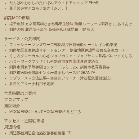
たんばや
おかしのたにぽん
アウトドアショップ EHAB
菓子製造室とコモノ販売【おと。】
釧路MOO市場
塩干魚卵 カネ龍高綱
ときわ青果
生珍味 魚卵 シーフーズ釧路
かに ありあけ
釧路の味 北匠
塩干魚卵 高橋商店
珍味昆布 川島商店
サービス・公共機関
フィッシャーマンズワーフ郵便局
夕日観光船シークレイン船乗場
釧路地区更生保護サポートセンター 釧路地区保護司会
観光交流コーナー
くしろグローカルぷらざ
ジョブカフェ・ジョブサロン釧路
パレットくしろ
ハローワークプラザくしろ
釧路市女性団体連絡協議会
釧路市男女平等参画センター「ふらっと」
釧路市教育委員会
釧路市医師会健診センター
港まちベース946BANYA
ラプラース～交流広場～
多目的アリーナ（津波緊急避難施設）
多目的アリーナ利用予定表
営業時間のご案内
フロアマップ
施設紹介
MOO&EGGについて
MOO&EGGの見どころ
アクセス・近隣駐車場
周辺情報
周辺景観
周辺宿泊施設
旅客船情報