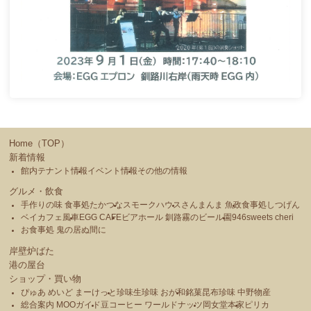
Home（TOP）
新着情報
館内テナント情報
イベント情報
その他の情報
グルメ・飲食
手作りの味 食事処たかつな
スモークハウス
さんまんま 魚政
食事処しつげん
ベイカフェ風車
EGG CAFE
ビアホール 釧路霧のビール園
946sweets cheri
お食事処 鬼の居ぬ間に
岸壁炉ばた
港の屋台
ショップ・買い物
ぴゅあ めいど まーけっと
珍味生珍味 おが和
銘菓昆布珍味 中野物産
総合案内 MOOガイド
豆コーヒー ワールドナッツ
岡女堂本家
ピリカ