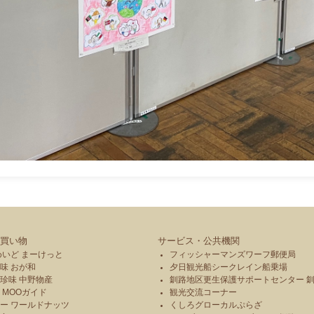
買い物
サービス・公共機関
めいど まーけっと
フィッシャーマンズワーフ郵便局
味 おが和
夕日観光船シークレイン船乗場
珍味 中野物産
釧路地区更生保護サポートセンター 
 MOOガイド
観光交流コーナー
ー ワールドナッツ
くしろグローカルぷらざ