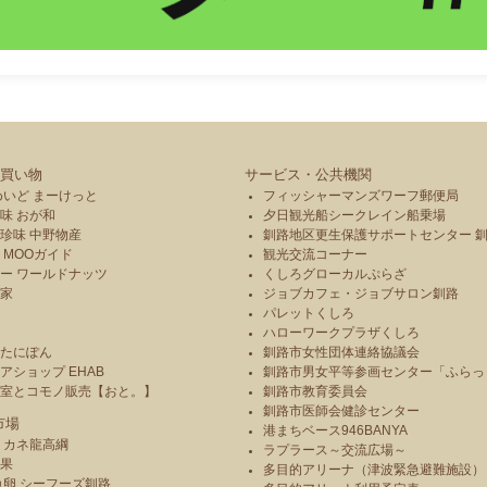
買い物
サービス・公共機関
めいど まーけっと
フィッシャーマンズワーフ郵便局
味 おが和
夕日観光船シークレイン船乗場
珍味 中野物産
釧路地区更生保護サポートセンター 
 MOOガイド
観光交流コーナー
ー ワールドナッツ
くしろグローカルぷらざ
本家
ジョブカフェ・ジョブサロン釧路
パレットくしろ
や
ハローワークプラザくしろ
のたにぽん
釧路市女性団体連絡協議会
アショップ EHAB
釧路市男女平等参画センター「ふらっ
造室とコモノ販売【おと。】
釧路市教育委員会
釧路市医師会健診センター
市場
港まちベース946BANYA
 カネ龍高綱
ラプラース～交流広場～
青果
多目的アリーナ（津波緊急避難施設）
魚卵 シーフーズ釧路