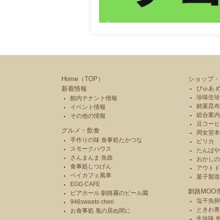
Home（TOP）
ショップ・
新着情報
ぴゅあ 
珍味生珍
館内テナント情報
銘菓昆布
イベント情報
総合案内
その他の情報
豆コーヒ
グルメ・飲食
岡女堂
手作りの味 食事処たかつな
ピリカ
スモークハウス
たんば
さんまんま 魚政
おかし
食事処しつげん
アウトド
ベイカフェ風車
菓子製
EGG CAFE
釧路MOO
ビアホール 釧路霧のビール園
塩干魚卵
946sweets cheri
ときわ
お食事処 鬼の居ぬ間に
生珍味 