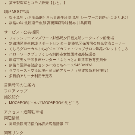
菓子製造室とコモノ販売【おと。】
釧路MOO市場
塩干魚卵 カネ龍高綱
ときわ青果
生珍味 魚卵 シーフーズ釧路
かに ありあけ
釧路の味 北匠
塩干魚卵 高橋商店
珍味昆布 川島商店
サービス・公共機関
フィッシャーマンズワーフ郵便局
夕日観光船シークレイン船乗場
釧路地区更生保護サポートセンター 釧路地区保護司会
観光交流コーナー
くしろグローカルぷらざ
ジョブカフェ・ジョブサロン釧路
パレットくしろ
ハローワークプラザくしろ
釧路市女性団体連絡協議会
釧路市男女平等参画センター「ふらっと」
釧路市教育委員会
釧路市医師会健診センター
港まちベース946BANYA
ラプラース～交流広場～
多目的アリーナ（津波緊急避難施設）
多目的アリーナ利用予定表
営業時間のご案内
フロアマップ
施設紹介
MOO&EGGについて
MOO&EGGの見どころ
アクセス・近隣駐車場
周辺情報
周辺景観
周辺宿泊施設
旅客船情報
関連リンク