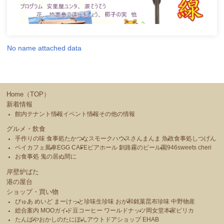
No name attached data
Home（TOP）
新着情報
館内テナント情報
イベント情報
その他の情報
グルメ・飲食
手作りの味 食事処たかつな
スモークハウス
さんまんま 魚政
食事処しつげん
ベイカフェ風車
EGG CAFE
ビアホール 釧路霧のビール園
946sweets cheri
お食事処 鬼の居ぬ間に
岸壁炉ばた
港の屋台
ショップ・買い物
ぴゅあ めいど まーけっと
珍味生珍味 おが和
銘菓昆布珍味 中野物産
総合案内 MOOガイド
豆コーヒー ワールドナッツ
岡女堂本家
ピリカ
たんばや
おかしのたにぽん
アウトドアショップ EHAB