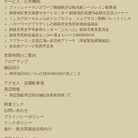
サービス・公共機関
フィッシャーマンズワーフ郵便局
夕日観光船シークレイン船乗場
釧路地区更生保護サポートセンター 釧路地区保護司会
観光交流コーナー
くしろグローカルぷらざ
ジョブカフェ・ジョブサロン釧路
パレットくしろ
ハローワークプラザくしろ
釧路市女性団体連絡協議会
釧路市男女平等参画センター「ふらっと」
釧路市教育委員会
釧路市医師会健診センター
港まちベース946BANYA
ラプラース～交流広場～
多目的アリーナ（津波緊急避難施設）
多目的アリーナ利用予定表
営業時間のご案内
フロアマップ
施設紹介
MOO&EGGについて
MOO&EGGの見どころ
アクセス・近隣駐車場
周辺情報
周辺景観
周辺宿泊施設
旅客船情報
関連リンク
お問い合わせ
プライバシーポリシー
リンクポリシー
旅行・観光関連会社様向け