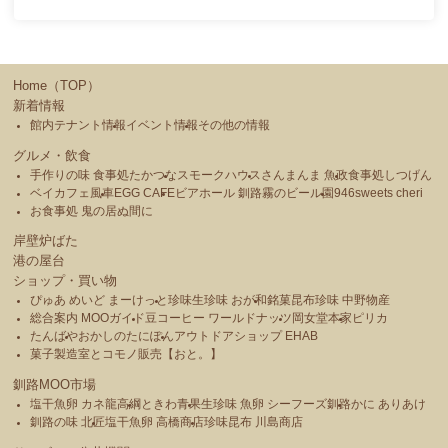
Home（TOP）
新着情報
館内テナント情報
イベント情報
その他の情報
グルメ・飲食
手作りの味 食事処たかつな
スモークハウス
さんまんま 魚政
食事処しつげん
ベイカフェ風車
EGG CAFE
ビアホール 釧路霧のビール園
946sweets cheri
お食事処 鬼の居ぬ間に
岸壁炉ばた
港の屋台
ショップ・買い物
ぴゅあ めいど まーけっと
珍味生珍味 おが和
銘菓昆布珍味 中野物産
総合案内 MOOガイド
豆コーヒー ワールドナッツ
岡女堂本家
ピリカ
たんばや
おかしのたにぽん
アウトドアショップ EHAB
菓子製造室とコモノ販売【おと。】
釧路MOO市場
塩干魚卵 カネ龍高綱
ときわ青果
生珍味 魚卵 シーフーズ釧路
かに ありあけ
釧路の味 北匠
塩干魚卵 高橋商店
珍味昆布 川島商店