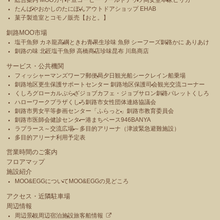
総合案内 MOOガイド
豆コーヒー ワールドナッツ
岡女堂本家
ピリカ
たんばや
おかしのたにぽん
アウトドアショップ EHAB
菓子製造室とコモノ販売【おと。】
釧路MOO市場
塩干魚卵 カネ龍高綱
ときわ青果
生珍味 魚卵 シーフーズ釧路
かに ありあけ
釧路の味 北匠
塩干魚卵 高橋商店
珍味昆布 川島商店
サービス・公共機関
フィッシャーマンズワーフ郵便局
夕日観光船シークレイン船乗場
釧路地区更生保護サポートセンター 釧路地区保護司会
観光交流コーナー
くしろグローカルぷらざ
ジョブカフェ・ジョブサロン釧路
パレットくしろ
ハローワークプラザくしろ
釧路市女性団体連絡協議会
釧路市男女平等参画センター「ふらっと」
釧路市教育委員会
釧路市医師会健診センター
港まちベース946BANYA
ラプラース～交流広場～
多目的アリーナ（津波緊急避難施設）
多目的アリーナ利用予定表
営業時間のご案内
フロアマップ
施設紹介
MOO&EGGについて
MOO&EGGの見どころ
アクセス・近隣駐車場
周辺情報
周辺景観
周辺宿泊施設
旅客船情報