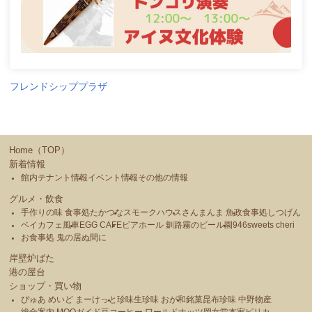
フレンドシッププラザ
Home（TOP）
新着情報
館内テナント情報
イベント情報
その他の情報
グルメ・飲食
手作りの味 食事処たかつな
スモークハウス
さんまんま 魚政
食事処しつげん
ベイカフェ風車
EGG CAFE
ビアホール 釧路霧のビール園
946sweets cheri
お食事処 鬼の居ぬ間に
岸壁炉ばた
港の屋台
ショップ・買い物
ぴゅあ めいど まーけっと
珍味生珍味 おが和
銘菓昆布珍味 中野物産