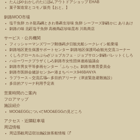
たんばや
おかしのたにぽん
アウトドアショップ EHAB
菓子製造室とコモノ販売【おと。】
釧路MOO市場
塩干魚卵 カネ龍高綱
ときわ青果
生珍味 魚卵 シーフーズ釧路
かに ありあけ
釧路の味 北匠
塩干魚卵 高橋商店
珍味昆布 川島商店
サービス・公共機関
フィッシャーマンズワーフ郵便局
夕日観光船シークレイン船乗場
釧路地区更生保護サポートセンター 釧路地区保護司会
観光交流コーナー
くしろグローカルぷらざ
ジョブカフェ・ジョブサロン釧路
パレットくしろ
ハローワークプラザくしろ
釧路市女性団体連絡協議会
釧路市男女平等参画センター「ふらっと」
釧路市教育委員会
釧路市医師会健診センター
港まちベース946BANYA
ラプラース～交流広場～
多目的アリーナ（津波緊急避難施設）
多目的アリーナ利用予定表
営業時間のご案内
フロアマップ
施設紹介
MOO&EGGについて
MOO&EGGの見どころ
アクセス・近隣駐車場
周辺情報
周辺景観
周辺宿泊施設
旅客船情報