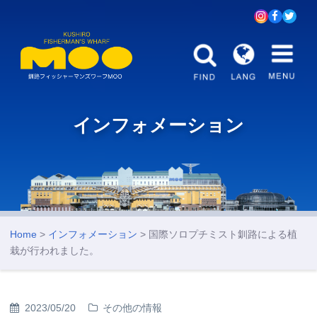
インフォメーション
Home
>
インフォメーション
> 国際ソロプチミスト釧路による植
栽が行われました。
2023/05/20
その他の情報