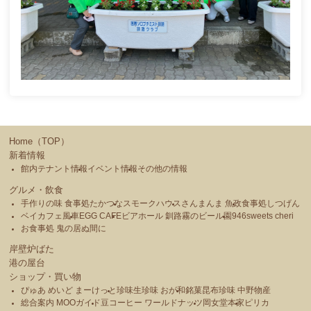
Home（TOP）
新着情報
館内テナント情報
イベント情報
その他の情報
グルメ・飲食
手作りの味 食事処たかつな
スモークハウス
さんまんま 魚政
食事処しつげん
ベイカフェ風車
EGG CAFE
ビアホール 釧路霧のビール園
946sweets cheri
お食事処 鬼の居ぬ間に
岸壁炉ばた
港の屋台
ショップ・買い物
ぴゅあ めいど まーけっと
珍味生珍味 おが和
銘菓昆布珍味 中野物産
総合案内 MOOガイド
豆コーヒー ワールドナッツ
岡女堂本家
ピリカ