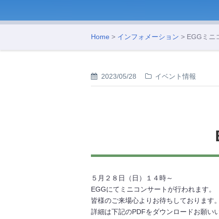
Home
>
インフォメーション
> EGGミ
2023/05/28
イベント情報
５月２８日（日）１４時～
EGGにてミニコンサートが行われます。
皆様のご来場心よりお待ちしております
詳細は下記のPDFをダウンロードお願い