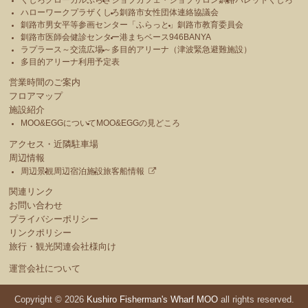
ハローワークプラザくしろ
釧路市女性団体連絡協議会
釧路市男女平等参画センター「ふらっと」
釧路市教育委員会
釧路市医師会健診センター
港まちベース946BANYA
ラプラース～交流広場～
多目的アリーナ（津波緊急避難施設）
多目的アリーナ利用予定表
営業時間のご案内
フロアマップ
施設紹介
MOO&EGGについて
MOO&EGGの見どころ
アクセス・近隣駐車場
周辺情報
周辺景観
周辺宿泊施設
旅客船情報
関連リンク
お問い合わせ
プライバシーポリシー
リンクポリシー
旅行・観光関連会社様向け
運営会社について
Copyright © 2026
Kushiro Fisherman's Wharf MOO
all rights reserved.