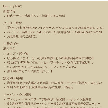
Home（TOP）
新着情報
館内テナント情報
イベント情報
その他の情報
グルメ・飲食
手作りの味 食事処たかつな
スモークハウス
さんまんま 魚政
食事処しつげん
ベイカフェ風車
EGG CAFE
ビアホール 釧路霧のビール園
946sweets cheri
お食事処 鬼の居ぬ間に
岸壁炉ばた
港の屋台
ショップ・買い物
ぴゅあ めいど まーけっと
珍味生珍味 おが和
銘菓昆布珍味 中野物産
総合案内 MOOガイド
豆コーヒー ワールドナッツ
岡女堂本家
ピリカ
たんばや
おかしのたにぽん
アウトドアショップ EHAB
菓子製造室とコモノ販売【おと。】
釧路MOO市場
塩干魚卵 カネ龍高綱
ときわ青果
生珍味 魚卵 シーフーズ釧路
かに ありあけ
釧路の味 北匠
塩干魚卵 高橋商店
珍味昆布 川島商店
サービス・公共機関
フィッシャーマンズワーフ郵便局
夕日観光船シークレイン船乗場
釧路地区更生保護サポートセンター 釧路地区保護司会
観光交流コーナー
くしろグローカルぷらざ
ジョブカフェ・ジョブサロン釧路
パレットくしろ