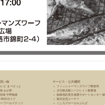
買い物
サービス・公共機関
めいど まーけっと
フィッシャーマンズワーフ郵便局
味 おが和
夕日観光船シークレイン船乗場
珍味 中野物産
釧路地区更生保護サポートセンター 
 MOOガイド
観光交流コーナー
ー ワールドナッツ
くしろグローカルぷらざ