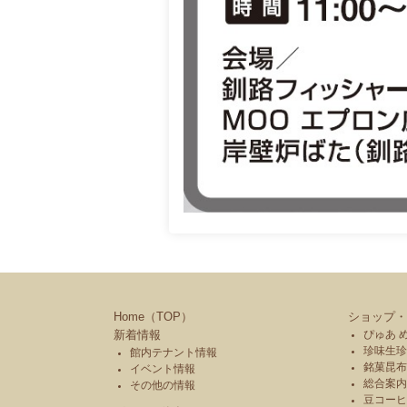
Home（TOP）
ショップ・
新着情報
ぴゅあ 
珍味生珍
館内テナント情報
銘菓昆布
イベント情報
総合案内
その他の情報
豆コーヒ