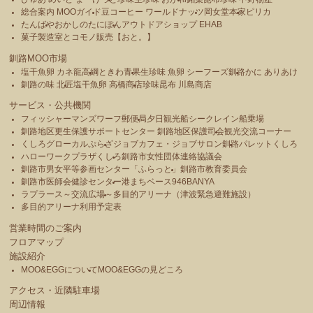
総合案内 MOOガイド
豆コーヒー ワールドナッツ
岡女堂本家
ピリカ
たんばや
おかしのたにぽん
アウトドアショップ EHAB
菓子製造室とコモノ販売【おと。】
釧路MOO市場
塩干魚卵 カネ龍高綱
ときわ青果
生珍味 魚卵 シーフーズ釧路
かに ありあけ
釧路の味 北匠
塩干魚卵 高橋商店
珍味昆布 川島商店
サービス・公共機関
フィッシャーマンズワーフ郵便局
夕日観光船シークレイン船乗場
釧路地区更生保護サポートセンター 釧路地区保護司会
観光交流コーナー
くしろグローカルぷらざ
ジョブカフェ・ジョブサロン釧路
パレットくしろ
ハローワークプラザくしろ
釧路市女性団体連絡協議会
釧路市男女平等参画センター「ふらっと」
釧路市教育委員会
釧路市医師会健診センター
港まちベース946BANYA
ラプラース～交流広場～
多目的アリーナ（津波緊急避難施設）
多目的アリーナ利用予定表
営業時間のご案内
フロアマップ
施設紹介
MOO&EGGについて
MOO&EGGの見どころ
アクセス・近隣駐車場
周辺情報