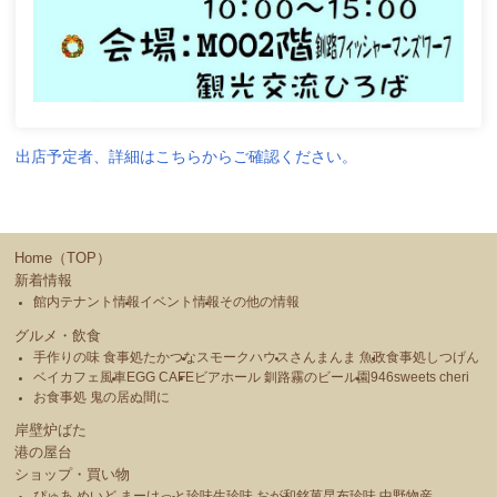
出店予定者、詳細はこちらからご確認ください。
Home（TOP）
新着情報
館内テナント情報
イベント情報
その他の情報
グルメ・飲食
手作りの味 食事処たかつな
スモークハウス
さんまんま 魚政
食事処しつげん
ベイカフェ風車
EGG CAFE
ビアホール 釧路霧のビール園
946sweets cheri
お食事処 鬼の居ぬ間に
岸壁炉ばた
港の屋台
ショップ・買い物
ぴゅあ めいど まーけっと
珍味生珍味 おが和
銘菓昆布珍味 中野物産