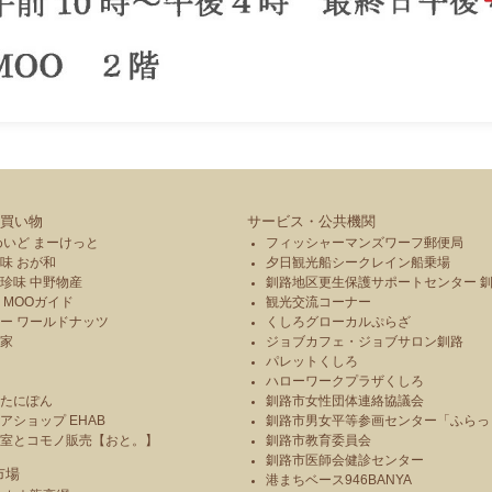
買い物
サービス・公共機関
めいど まーけっと
フィッシャーマンズワーフ郵便局
味 おが和
夕日観光船シークレイン船乗場
珍味 中野物産
釧路地区更生保護サポートセンター 
 MOOガイド
観光交流コーナー
ー ワールドナッツ
くしろグローカルぷらざ
本家
ジョブカフェ・ジョブサロン釧路
パレットくしろ
や
ハローワークプラザくしろ
のたにぽん
釧路市女性団体連絡協議会
アショップ EHAB
釧路市男女平等参画センター「ふらっ
造室とコモノ販売【おと。】
釧路市教育委員会
釧路市医師会健診センター
市場
港まちベース946BANYA