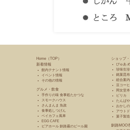
Home（TOP）
ショップ・
新着情報
ぴゅあ 
珍味生珍
館内テナント情報
銘菓昆布
イベント情報
総合案内
その他の情報
豆コーヒ
グルメ・飲食
岡女堂
手作りの味 食事処たかつな
ピリカ
スモークハウス
たんば
さんまんま 魚政
おかし
食事処しつげん
アウトド
ベイカフェ風車
菓子製
EGG CAFE
釧路MOO
ビアホール 釧路霧のビール園