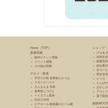
Home（TOP）
ショップ・
新着情報
ぴゅあ 
珍味生珍
館内テナント情報
銘菓昆布
イベント情報
総合案内
その他の情報
豆コーヒ
グルメ・飲食
岡女堂
手作りの味 食事処たかつな
ピリカ
スモークハウス
たんば
さんまんま 魚政
おかし
食事処しつげん
アウトド
ベイカフェ風車
菓子製
EGG CAFE
釧路MOO
ビアホール 釧路霧のビール園
塩干魚卵