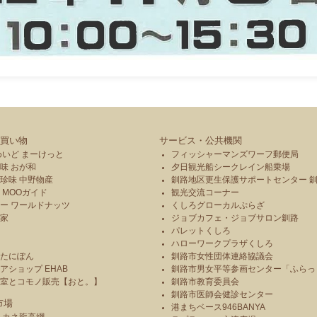
買い物
サービス・公共機関
めいど まーけっと
フィッシャーマンズワーフ郵便局
味 おが和
夕日観光船シークレイン船乗場
珍味 中野物産
釧路地区更生保護サポートセンター 
 MOOガイド
観光交流コーナー
ー ワールドナッツ
くしろグローカルぷらざ
本家
ジョブカフェ・ジョブサロン釧路
パレットくしろ
や
ハローワークプラザくしろ
のたにぽん
釧路市女性団体連絡協議会
アショップ EHAB
釧路市男女平等参画センター「ふらっ
造室とコモノ販売【おと。】
釧路市教育委員会
釧路市医師会健診センター
市場
港まちベース946BANYA
 カネ龍高綱