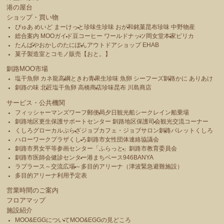
港の屋台
ショップ・買い物
ぴゅあ めいど まーけっと
珍味生珍味 おが和
銘菓昆布珍味 中野物産
総合案内 MOOガイド
豆コーヒー ワールドナッツ
岡女堂本家
ピリカ
たんばや
おかしのたにぽん
アウトドアショップ EHAB
菓子製造室とコモノ販売【おと。】
釧路MOO市場
塩干魚卵 カネ龍高綱
ときわ青果
生珍味 魚卵 シーフーズ釧路
かに ありあけ
釧路の味 北匠
塩干魚卵 高橋商店
珍味昆布 川島商店
サービス・公共機関
フィッシャーマンズワーフ郵便局
夕日観光船シークレイン船乗場
釧路地区更生保護サポートセンター 釧路地区保護司会
観光交流コーナー
くしろグローカルぷらざ
ジョブカフェ・ジョブサロン釧路
パレットくしろ
ハローワークプラザくしろ
釧路市女性団体連絡協議会
釧路市男女平等参画センター「ふらっと」
釧路市教育委員会
釧路市医師会健診センター
港まちベース946BANYA
ラプラース～交流広場～
多目的アリーナ（津波緊急避難施設）
多目的アリーナ利用予定表
営業時間のご案内
フロアマップ
施設紹介
MOO&EGGについて
MOO&EGGの見どころ