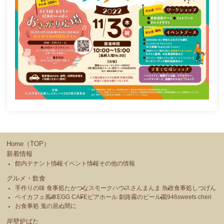
Home（TOP）
新着情報
館内テナント情報
イベント情報
その他の情報
グルメ・飲食
手作りの味 食事処たかつな
スモークハウス
さんまんま 魚政
食事処しつげん
ベイカフェ風車
EGG CAFE
ビアホール 釧路霧のビール園
946sweets cheri
お食事処 鬼の居ぬ間に
岸壁炉ばた