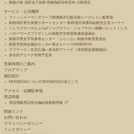
釧路の味 北匠
塩干魚卵 高橋商店
珍味昆布 川島商店
サービス・公共機関
フィッシャーマンズワーフ郵便局
夕日観光船シークレイン船乗場
釧路地区更生保護サポートセンター 釧路地区保護司会
観光交流コーナー
くしろグローカルぷらざ
ジョブカフェ・ジョブサロン釧路
パレットくしろ
ハローワークプラザくしろ
釧路市女性団体連絡協議会
釧路市男女平等参画センター「ふらっと」
釧路市教育委員会
釧路市医師会健診センター
港まちベース946BANYA
ラプラース～交流広場～
多目的アリーナ（津波緊急避難施設）
多目的アリーナ利用予定表
営業時間のご案内
フロアマップ
施設紹介
MOO&EGGについて
MOO&EGGの見どころ
アクセス・近隣駐車場
周辺情報
周辺景観
周辺宿泊施設
旅客船情報
関連リンク
お問い合わせ
プライバシーポリシー
リンクポリシー