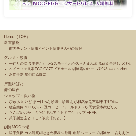
Home（TOP）
新着情報
館内テナント情報
イベント情報
その他の情報
グルメ・飲食
手作りの味 食事処たかつな
スモークハウス
さんまんま 魚政
食事処しつげん
ベイカフェ風車
EGG CAFE
ビアホール 釧路霧のビール園
946sweets cheri
お食事処 鬼の居ぬ間に
岸壁炉ばた
港の屋台
ショップ・買い物
ぴゅあ めいど まーけっと
珍味生珍味 おが和
銘菓昆布珍味 中野物産
総合案内 MOOガイド
豆コーヒー ワールドナッツ
岡女堂本家
ピリカ
たんばや
おかしのたにぽん
アウトドアショップ EHAB
菓子製造室とコモノ販売【おと。】
釧路MOO市場
塩干魚卵 カネ龍高綱
ときわ青果
生珍味 魚卵 シーフーズ釧路
かに ありあけ