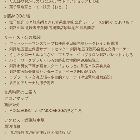
たんばや
おかしのたにぽん
アウトドアショップ EHAB
菓子製造室とコモノ販売【おと。】
釧路MOO市場
塩干魚卵 カネ龍高綱
ときわ青果
生珍味 魚卵 シーフーズ釧路
かに ありあけ
釧路の味 北匠
塩干魚卵 高橋商店
珍味昆布 川島商店
サービス・公共機関
フィッシャーマンズワーフ郵便局
夕日観光船シークレイン船乗場
釧路地区更生保護サポートセンター 釧路地区保護司会
観光交流コーナー
くしろグローカルぷらざ
ジョブカフェ・ジョブサロン釧路
パレットくしろ
ハローワークプラザくしろ
釧路市女性団体連絡協議会
釧路市男女平等参画センター「ふらっと」
釧路市教育委員会
釧路市医師会健診センター
港まちベース946BANYA
ラプラース～交流広場～
多目的アリーナ（津波緊急避難施設）
多目的アリーナ利用予定表
営業時間のご案内
フロアマップ
施設紹介
MOO&EGGについて
MOO&EGGの見どころ
アクセス・近隣駐車場
周辺情報
周辺景観
周辺宿泊施設
旅客船情報