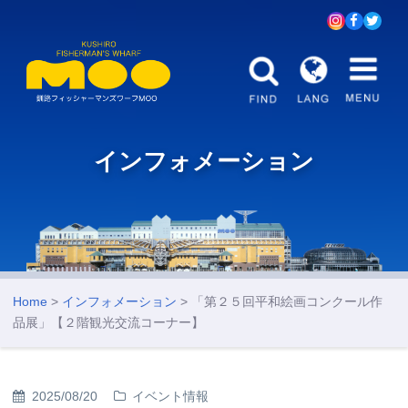
インフォメーション
Home
>
インフォメーション
> 「第２５回平和絵画コンクール作
品展」【２階観光交流コーナー】
2025/08/20
イベント情報