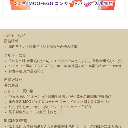
Home（TOP）
新着情報
館内テナント情報
イベント情報
その他の情報
グルメ・飲食
手作りの味 食事処たかつな
スモークハウス
さんまんま 魚政
食事処しつげん
ベイカフェ風車
EGG CAFE
ビアホール 釧路霧のビール園
946sweets cheri
お食事処 鬼の居ぬ間に
岸壁炉ばた
港の屋台
ショップ・買い物
ぴゅあ めいど まーけっと
珍味生珍味 おが和
銘菓昆布珍味 中野物産
総合案内 MOOガイド
豆コーヒー ワールドナッツ
岡女堂本家
ピリカ
たんばや
おかしのたにぽん
アウトドアショップ EHAB
菓子製造室とコモノ販売【おと。】
釧路MOO市場
塩干魚卵 カネ龍高綱
ときわ青果
生珍味 魚卵 シーフーズ釧路
かに ありあけ