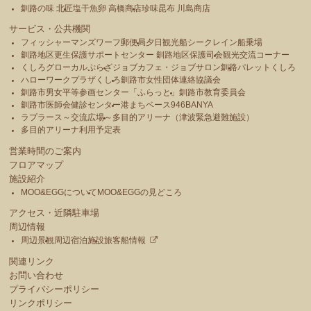
釧路の味 北匠
塩干魚卵 高橋商店
珍味昆布 川島商店
サービス・公共機関
フィッシャーマンズワーフ郵便局
夕日観光船シークレイン船乗場
釧路地区更生保護サポートセンター 釧路地区保護司会
観光交流コーナー
くしろグローカルぷらざ
ジョブカフェ・ジョブサロン釧路
パレットくしろ
ハローワークプラザくしろ
釧路市女性団体連絡協議会
釧路市男女平等参画センター「ふらっと」
釧路市教育委員会
釧路市医師会健診センター
港まちベース946BANYA
ラプラース～交流広場～
多目的アリーナ（津波緊急避難施設）
多目的アリーナ利用予定表
営業時間のご案内
フロアマップ
施設紹介
MOO&EGGについて
MOO&EGGの見どころ
アクセス・近隣駐車場
周辺情報
周辺景観
周辺宿泊施設
旅客船情報
関連リンク
お問い合わせ
プライバシーポリシー
リンクポリシー