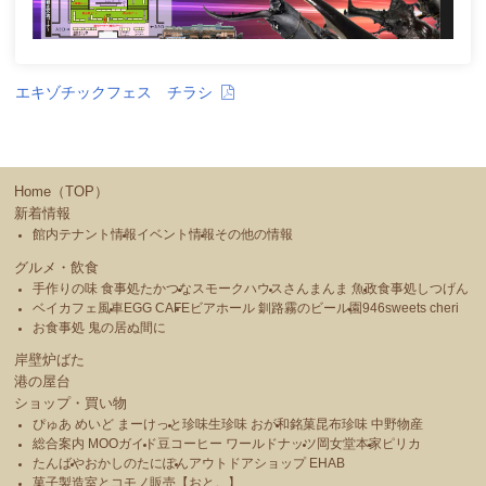
エキゾチックフェス チラシ
Home（TOP）
新着情報
館内テナント情報
イベント情報
その他の情報
グルメ・飲食
手作りの味 食事処たかつな
スモークハウス
さんまんま 魚政
食事処しつげん
ベイカフェ風車
EGG CAFE
ビアホール 釧路霧のビール園
946sweets cheri
お食事処 鬼の居ぬ間に
岸壁炉ばた
港の屋台
ショップ・買い物
ぴゅあ めいど まーけっと
珍味生珍味 おが和
銘菓昆布珍味 中野物産
総合案内 MOOガイド
豆コーヒー ワールドナッツ
岡女堂本家
ピリカ
たんばや
おかしのたにぽん
アウトドアショップ EHAB
菓子製造室とコモノ販売【おと。】