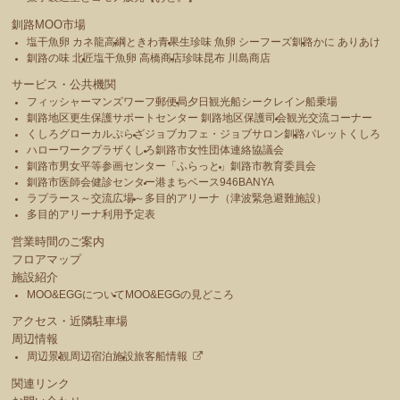
釧路MOO市場
塩干魚卵 カネ龍高綱
ときわ青果
生珍味 魚卵 シーフーズ釧路
かに ありあけ
釧路の味 北匠
塩干魚卵 高橋商店
珍味昆布 川島商店
サービス・公共機関
フィッシャーマンズワーフ郵便局
夕日観光船シークレイン船乗場
釧路地区更生保護サポートセンター 釧路地区保護司会
観光交流コーナー
くしろグローカルぷらざ
ジョブカフェ・ジョブサロン釧路
パレットくしろ
ハローワークプラザくしろ
釧路市女性団体連絡協議会
釧路市男女平等参画センター「ふらっと」
釧路市教育委員会
釧路市医師会健診センター
港まちベース946BANYA
ラプラース～交流広場～
多目的アリーナ（津波緊急避難施設）
多目的アリーナ利用予定表
営業時間のご案内
フロアマップ
施設紹介
MOO&EGGについて
MOO&EGGの見どころ
アクセス・近隣駐車場
周辺情報
周辺景観
周辺宿泊施設
旅客船情報
関連リンク