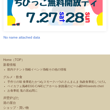
No name attached data
Home（TOP）
新着情報
館内テナント情報
イベント情報
その他の情報
グルメ・飲食
手作りの味 食事処たかつな
スモークハウス
さんまんま 魚政
食事処しつげん
ベイカフェ風車
EGG CAFE
ビアホール 釧路霧のビール園
946sweets cheri
お食事処 鬼の居ぬ間に
岸壁炉ばた
港の屋台
ショップ・買い物