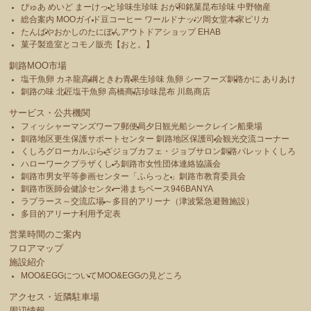
ぴゅあ めいど まーけっと
珍味生珍味 おが和
銘菓昆布珍味 中野物産
総合案内 MOOガイド
豆コーヒー ワールドナッツ
岡女堂本家
ピリカ
たんばや
おかしのたにぽん
アウトドアショップ EHAB
菓子製造室とコモノ販売【おと。】
釧路MOO市場
塩干魚卵 カネ龍高綱
ときわ青果
生珍味 魚卵 シーフーズ釧路
かに ありあけ
釧路の味 北匠
塩干魚卵 高橋商店
珍味昆布 川島商店
サービス・公共機関
フィッシャーマンズワーフ郵便局
夕日観光船シークレイン船乗場
釧路地区更生保護サポートセンター 釧路地区保護司会
観光交流コーナー
くしろグローカルぷらざ
ジョブカフェ・ジョブサロン釧路
パレットくしろ
ハローワークプラザくしろ
釧路市女性団体連絡協議会
釧路市男女平等参画センター「ふらっと」
釧路市教育委員会
釧路市医師会健診センター
港まちベース946BANYA
ラプラース～交流広場～
多目的アリーナ（津波緊急避難施設）
多目的アリーナ利用予定表
営業時間のご案内
フロアマップ
施設紹介
MOO&EGGについて
MOO&EGGの見どころ
アクセス・近隣駐車場
周辺情報