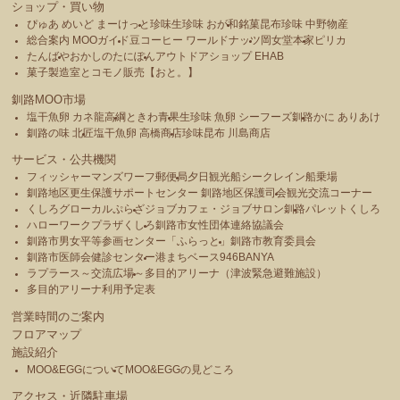
ショップ・買い物
ぴゅあ めいど まーけっと
珍味生珍味 おが和
銘菓昆布珍味 中野物産
総合案内 MOOガイド
豆コーヒー ワールドナッツ
岡女堂本家
ピリカ
たんばや
おかしのたにぽん
アウトドアショップ EHAB
菓子製造室とコモノ販売【おと。】
釧路MOO市場
塩干魚卵 カネ龍高綱
ときわ青果
生珍味 魚卵 シーフーズ釧路
かに ありあけ
釧路の味 北匠
塩干魚卵 高橋商店
珍味昆布 川島商店
サービス・公共機関
フィッシャーマンズワーフ郵便局
夕日観光船シークレイン船乗場
釧路地区更生保護サポートセンター 釧路地区保護司会
観光交流コーナー
くしろグローカルぷらざ
ジョブカフェ・ジョブサロン釧路
パレットくしろ
ハローワークプラザくしろ
釧路市女性団体連絡協議会
釧路市男女平等参画センター「ふらっと」
釧路市教育委員会
釧路市医師会健診センター
港まちベース946BANYA
ラプラース～交流広場～
多目的アリーナ（津波緊急避難施設）
多目的アリーナ利用予定表
営業時間のご案内
フロアマップ
施設紹介
MOO&EGGについて
MOO&EGGの見どころ
アクセス・近隣駐車場