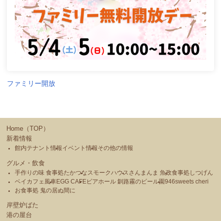
ファミリー開放
Home（TOP）
新着情報
館内テナント情報
イベント情報
その他の情報
グルメ・飲食
手作りの味 食事処たかつな
スモークハウス
さんまんま 魚政
食事処しつげん
ベイカフェ風車
EGG CAFE
ビアホール 釧路霧のビール園
946sweets cheri
お食事処 鬼の居ぬ間に
岸壁炉ばた
港の屋台