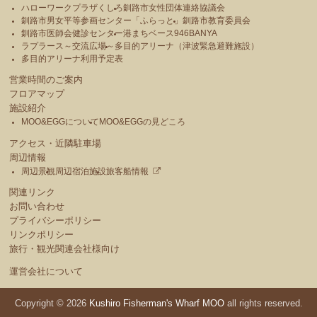
ハローワークプラザくしろ
釧路市女性団体連絡協議会
釧路市男女平等参画センター「ふらっと」
釧路市教育委員会
釧路市医師会健診センター
港まちベース946BANYA
ラプラース～交流広場～
多目的アリーナ（津波緊急避難施設）
多目的アリーナ利用予定表
営業時間のご案内
フロアマップ
施設紹介
MOO&EGGについて
MOO&EGGの見どころ
アクセス・近隣駐車場
周辺情報
周辺景観
周辺宿泊施設
旅客船情報
関連リンク
お問い合わせ
プライバシーポリシー
リンクポリシー
旅行・観光関連会社様向け
運営会社について
Copyright © 2026
Kushiro Fisherman's Wharf MOO
all rights reserved.