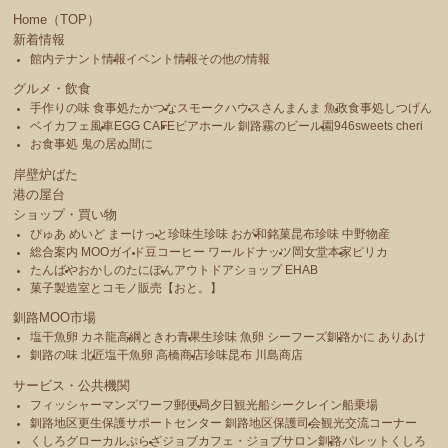
Home（TOP）
新着情報
館内テナント情報
イベント情報
その他の情報
グルメ・飲食
手作りの味 食事処たかつな
スモークハウス
さんまんま 魚政
食事処しつげん
ベイカフェ風車
EGG CAFE
ビアホール 釧路霧のビール園
946sweets cheri
お食事処 鬼の居ぬ間に
岸壁炉ばた
港の屋台
ショップ・買い物
ぴゅあ めいど まーけっと
珍味生珍味 おが和
銘菓昆布珍味 中野物産
総合案内 MOOガイド
豆コーヒー ワールドナッツ
岡女堂本家
ピリカ
たんばや
おかしのたにぽん
アウトドアショップ EHAB
菓子製造室とコモノ販売【おと。】
釧路MOO市場
塩干魚卵 カネ龍高綱
ときわ青果
生珍味 魚卵 シーフーズ釧路
かに ありあけ
釧路の味 北匠
塩干魚卵 高橋商店
珍味昆布 川島商店
サービス・公共機関
フィッシャーマンズワーフ郵便局
夕日観光船シークレイン船乗場
釧路地区更生保護サポートセンター 釧路地区保護司会
観光交流コーナー
くしろグローカルぷらざ
ジョブカフェ・ジョブサロン釧路
パレットくしろ